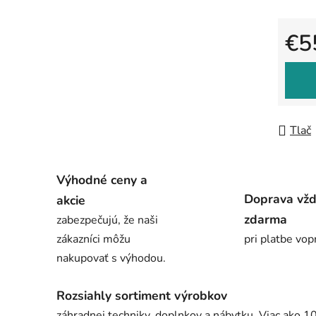
€5
Jedno
Tlač
Výhodné ceny a
Doprava vž
akcie
zdarma
zabezpečujú, že naši
zákazníci môžu
pri platbe vop
nakupovať s výhodou.
Rozsiahly sortiment výrobkov
záhradnej techniky, doplnkov a nábytku. Viac ako 1