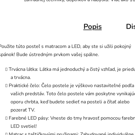
Popis
Di
Použite túto posteľ s matracom a LED, aby ste si užili pokojný
spánok! Bude ústredným prvkom vašej spálne.
Trvácna látka: Látka má jednoduchý a čistý vzhľad, je prie
a trvácna.
Praktické čelo: Čelo postele je výškovo nastaviteľné podľa
vašich predstáv. Toto čelo postele vám poskytne vynikajú
oporu chrbta, keď budete sedieť na posteli a čítať alebo
pozerať TV.
Farebné LED pásy: Vneste do tmy hravosť pomocou fareb
LED svetiel!
Matrac s taštičkovými pružinami: Zabudované individuálne