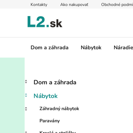
Prejsť
Kontakty
Ako nakupovať
Obchodné podmi
na
obsah
Dom a záhrada
Nábytok
Náradi
B
K
Preskočiť
Dom a záhrada
a
kategórie
o
t
č
Nábytok
e
n
g
ý
Záhradný nábytok
ó
p
r
Paravány
i
a
e