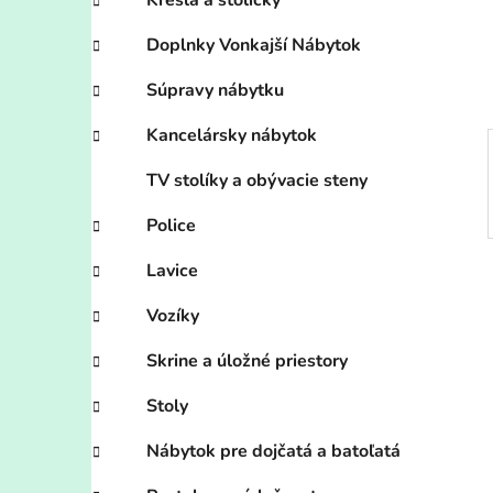
n
Kreslá a stoličky
e
Doplnky Vonkajší Nábytok
l
Súpravy nábytku
Kancelársky nábytok
TV stolíky a obývacie steny
Police
Lavice
Vozíky
Skrine a úložné priestory
Stoly
Nábytok pre dojčatá a batoľatá