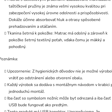
taštičkové pružiny je známa veľmi vysokou kvalitou pri
zabezpečení vysokej úrovne odolnosti a prispôsobivosti.
Dokáže účinne absorbovať hluk a otrasy spôsobené
prehadzovaním a otáčaním.
Tkanina šetrná k pokožke: Matrac má odolný a zároveň k
pokožke šetrný textilný poťah, vďaka čomu je mäkký a
pohodlný.
Poznámka:
Upozornenie: Z hygienických dôvodov nie je možné výrobo
vrátiť po odstránení alebo otvorení obalu.
Každý výrobok sa dodáva s montážnym návodom v krabici 
jednoduchú montáž.
Iba časť so symbolom nožníc môže byť odrezaná a iba časť 
USB bude fungovať ako predtým.
Tento produkt má USB konektor. Upozorňujeme, že