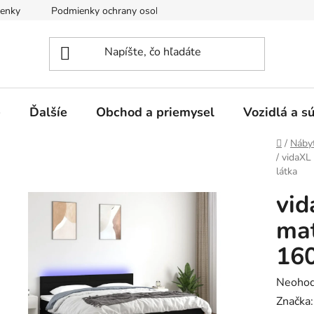
enky
Podmienky ochrany osobných údajov
e
Ďalšíe
Obchod a priemysel
Vozidlá a s
Domov
/
Náby
/
vidaXL
látka
vid
mat
160
Prieme
Neohod
hodnot
Značka