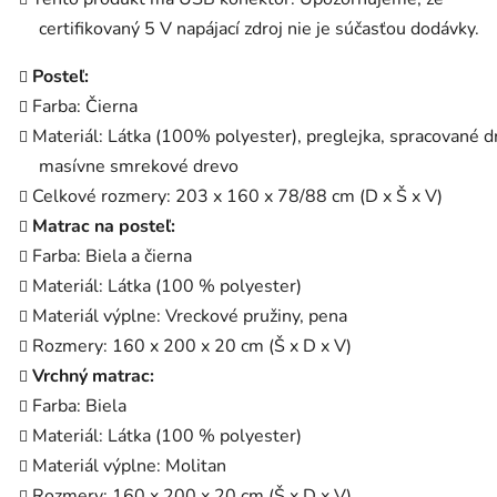
certifikovaný 5 V napájací zdroj nie je súčasťou dodávky.
Posteľ:
Farba: Čierna
Materiál: Látka (100% polyester), preglejka, spracované d
masívne smrekové drevo
Celkové rozmery: 203 x 160 x 78/88 cm (D x Š x V)
Matrac na posteľ:
Farba: Biela a čierna
Materiál: Látka (100 % polyester)
Materiál výplne: Vreckové pružiny, pena
Rozmery: 160 x 200 x 20 cm (Š x D x V)
Vrchný matrac:
Farba: Biela
Materiál: Látka (100 % polyester)
Materiál výplne: Molitan
Rozmery: 160 x 200 x 20 cm (Š x D x V)