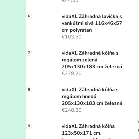
€44,60
vidaXL Záhradná lavička s
vankúšmi sivá 116x46x57
cm polyratan
€103,50
vidaXL Záhradná kôlňa s
regálom zelená
205x130x183 cm železná
€279,20
vidaXL Záhradná kôlňa s
regálom hnedá
205x130x183 cm železná
€248,80
vidaXL Záhradná kôlňa
123x50x171 cm,