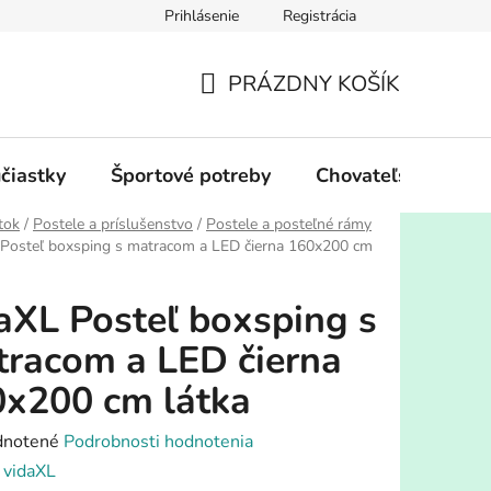
Prihlásenie
Registrácia
PRÁZDNY KOŠÍK
NÁKUPNÝ
KOŠÍK
účiastky
Športové potreby
Chovateľské potre
tok
/
Postele a príslušenstvo
/
Postele a posteľné rámy
 Posteľ boxsping s matracom a LED čierna 160x200 cm
aXL Posteľ boxsping s
racom a LED čierna
x200 cm látka
rné
notené
Podrobnosti hodnotenia
enie
:
vidaXL