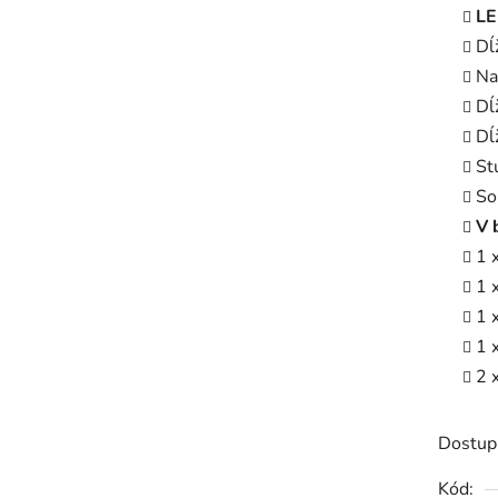
LE
Dĺ
Na
Dĺ
Dĺ
St
So
V 
1 
1 
1 
1 
2 
Dostup
Kód: