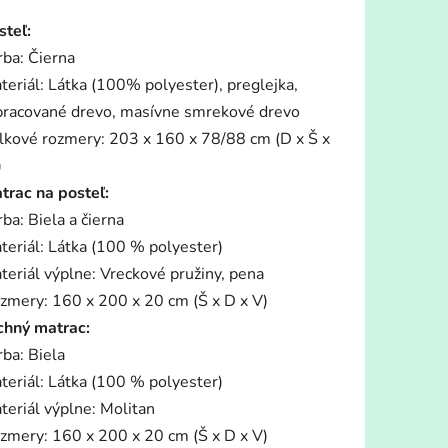
tu
steľ:
rba: Čierna
teriál: Látka (100% polyester), preglejka,
pracované drevo, masívne smrekové drevo
lkové rozmery: 203 x 160 x 78/88 cm (D x Š x
iek.
)
trac na posteľ:
rba: Biela a čierna
teriál: Látka (100 % polyester)
teriál výplne: Vreckové pružiny, pena
zmery: 160 x 200 x 20 cm (Š x D x V)
chný matrac:
rba: Biela
teriál: Látka (100 % polyester)
teriál výplne: Molitan
zmery: 160 x 200 x 20 cm (Š x D x V)