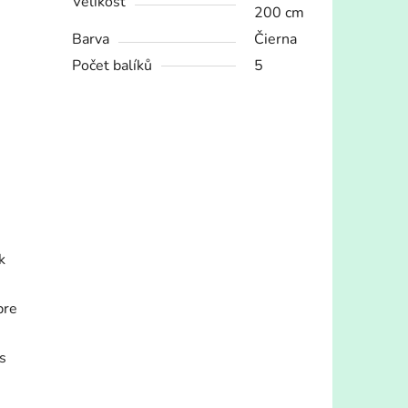
Velikost
200 cm
Barva
Čierna
Počet balíků
5
k
pre
s