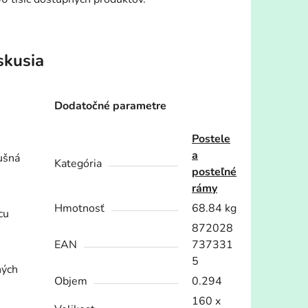
skusia
Dodatočné parametre
Postele
a
dušná
Kategória
posteľné
rámy
Hmotnosť
68.84 kg
cu
872028
EAN
737331
5
ných
Objem
0.294
160 x