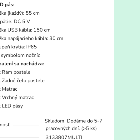
D pás:
žka (každý): 55 cm
pätie: DC 5 V
žka USB kábla: 150 cm
žka napájacieho kábla: 30 cm
upeň krytia: IP65
 symbolom nožníc
balení sa nachádza:
x Rám postele
x Zadné čelo postele
x Matrac
x Vrchný matrac
x LED pásy
Skladom. Dodáme do 5-7
nosť
pracovných dní.
(>5 ks)
3133807MULTI