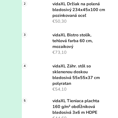
vidaXL Držiak na polená
bledosivý 234x45x100 cm
pozinkovaná oceľ
€50,30
vidaXL Bistro stolík,
tehlová farba 60 cm,
mozaikový
€73,10
vidaXL Záhr. stôl so
sklenenou doskou
bledosivá 55x55x37 cm
polyratan
€54,10
vidaXL Tieniaca plachta
160 g/m² obdĺžniková
bledosivá 3x6 m HDPE