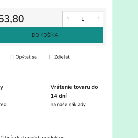
53,80
tková cena:
DO KOŠÍKA
Opýtať sa
Zdieľať
dy
Vrátenie tovaru do
14 dní
red.
na naše náklady
00 tisíc dostupných produktov.