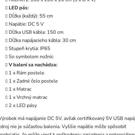
LED pás:
Dĺžka (každý): 55 cm
Napätie: DC 5 V
Dĺžka USB kábla: 150 cm
Dĺžka napájacieho kábla: 30 cm
Stupeň krytia: IP65
So symbolom nožníc
V balení sa nachádza:
1 x Rám postele
1 x Zadné čelo postele
1 x Matrac
1 x Vrchný matrac
2 x LED pásy
Výrobok má napájanie DC 5V, avšak certifikovaný 5V USB napáj
zdroj nie je súčasťou balenia. Vyššie napätie môže spôsobiť
prehriatie, čo môže viesť k poškodeniu zariadenia a potenciáln