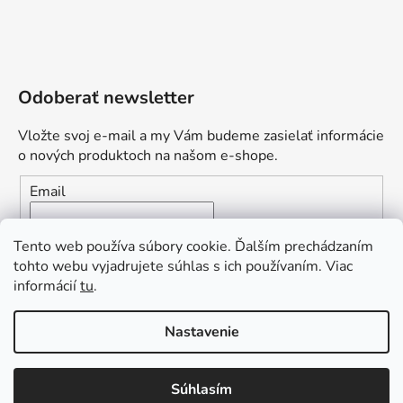
Odoberať newsletter
Vložte svoj e-mail a my Vám budeme zasielať informácie
o nových produktoch na našom e-shope.
Email
Vložením e-mailu súhlasíte s
podmienkami ochrany
Tento web používa súbory cookie. Ďalším prechádzaním
osobných údajov
tohto webu vyjadrujete súhlas s ich používaním. Viac
informácií
tu
.
PRIHLÁSIŤ SA
„Odpovedám okamžite. S čím vám
Nastavenie
môžem pomôcť?“
Obľúbená ponuka
: Zaplaťte vopred a získajte
Súhlasím
Vytvoril Shoptet Premium
dopravu zdarma!