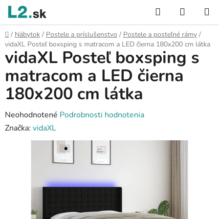
Prejsť
Hľadať
NÁKUP
na
KOŠÍK
obsah
Domov
/
Nábytok
/
Postele a príslušenstvo
/
Postele a posteľné rámy
/
vidaXL Posteľ boxsping s matracom a LED čierna 180x200 cm látka
vidaXL Posteľ boxsping s
matracom a LED čierna
180x200 cm látka
Priemerné
Neohodnotené
Podrobnosti hodnotenia
hodnotenie
Značka:
vidaXL
produktu
je
0,0
z
5
hviezdičiek.