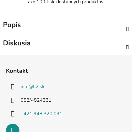
ako 100 tisíc dostupných produktov.
Popis
Diskusia
Z
á
Kontakt
p
ä
info
@
L2.sk
t
i
052/4524331
e
+421 948 320 091