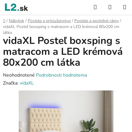
Prejsť
Hľadať
NÁKUP
na
KOŠÍK
obsah
Domov
/
Nábytok
/
Postele a príslušenstvo
/
Postele a posteľné rámy
/
vidaXL Posteľ boxsping s matracom a LED krémová 80x200 cm
látka
vidaXL Posteľ boxsping s
matracom a LED krémová
80x200 cm látka
Priemerné
Neohodnotené
Podrobnosti hodnotenia
hodnotenie
Značka:
vidaXL
produktu
je
0,0
z
5
hviezdičiek.