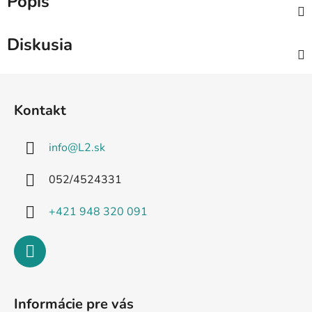
Popis
Diskusia
Z
á
Kontakt
p
ä
info
@
L2.sk
t
i
052/4524331
e
+421 948 320 091
Informácie pre vás