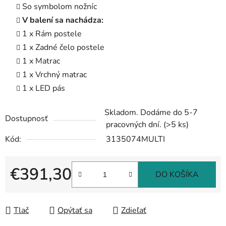
So symbolom nožníc
V balení sa nachádza:
1 x Rám postele
1 x Zadné čelo postele
1 x Matrac
1 x Vrchný matrac
1 x LED pás
Skladom. Dodáme do 5-7
Dostupnosť
pracovných dní.
(>5 ks)
Kód:
3135074MULTI
€391,30
DO KOŠÍKA
Jednotková cena:
Tlač
Opýtať sa
Zdieľať