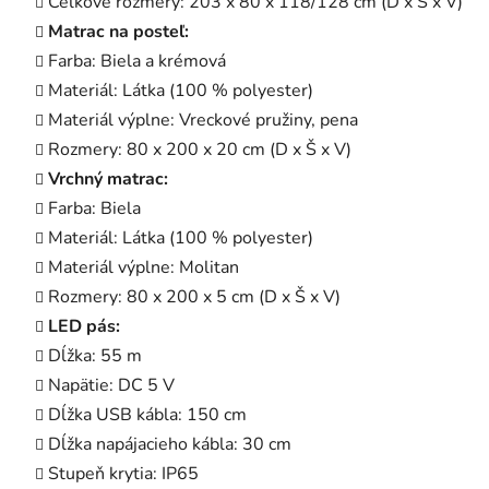
Celkové rozmery: 203 x 80 x 118/128 cm (D x Š x V)
Matrac na posteľ:
Farba: Biela a krémová
Materiál: Látka (100 % polyester)
Materiál výplne: Vreckové pružiny, pena
Rozmery: 80 x 200 x 20 cm (D x Š x V)
Vrchný matrac:
Farba: Biela
Materiál: Látka (100 % polyester)
Materiál výplne: Molitan
Rozmery: 80 x 200 x 5 cm (D x Š x V)
LED pás:
Dĺžka: 55 m
Napätie: DC 5 V
Dĺžka USB kábla: 150 cm
Dĺžka napájacieho kábla: 30 cm
Stupeň krytia: IP65