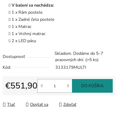
V balení sa nachádza:
1 x Rám postele
1 x Zadné čelo postele
1 x Matrac
1 x Vrchný matrac
2 x LED pásy
Skladom. Dodáme do 5-7
Dostupnosť
pracovných dní.
(>5 ks)
Kód:
3133179MULTI
€551,90
DO KOŠÍKA
Jednotková cena:
Tlač
Opýtať sa
Zdieľať