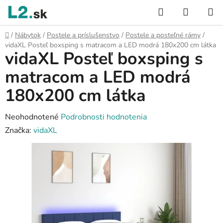
Prejsť
Hľadať
NÁKUP
na
KOŠÍK
obsah
Domov
/
Nábytok
/
Postele a príslušenstvo
/
Postele a posteľné rámy
/
vidaXL Posteľ boxsping s matracom a LED modrá 180x200 cm látka
vidaXL Posteľ boxsping s
matracom a LED modrá
180x200 cm látka
Priemerné
Neohodnotené
Podrobnosti hodnotenia
hodnotenie
Značka:
vidaXL
produktu
je
0,0
z
5
hviezdičiek.