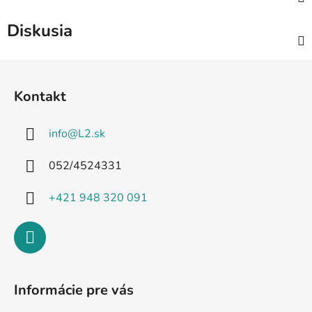
Diskusia
Z
á
Kontakt
p
ä
info
@
L2.sk
t
i
052/4524331
e
+421 948 320 091
Informácie pre vás