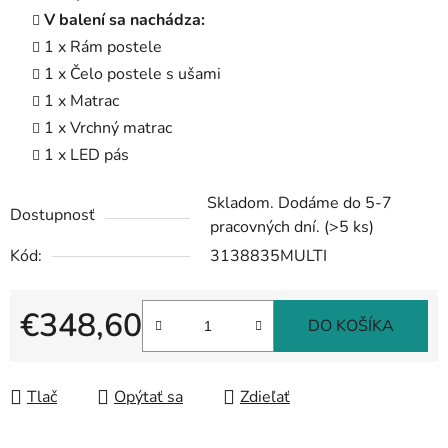
V balení sa nachádza:
1 x Rám postele
1 x Čelo postele s ušami
1 x Matrac
1 x Vrchný matrac
1 x LED pás
Skladom. Dodáme do 5-7
Dostupnosť
pracovných dní.
(>5 ks)
Kód:
3138835MULTI
€348,60
DO KOŠÍKA
Jednotková cena:
Tlač
Opýtať sa
Zdieľať