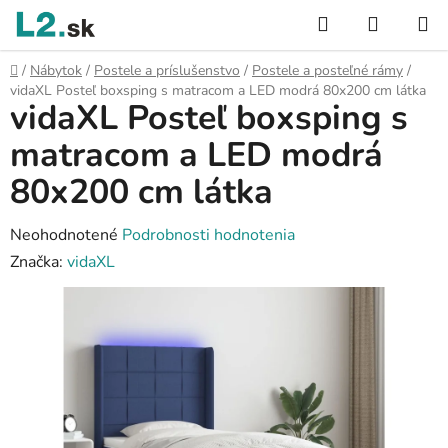
Prejsť
Hľadať
NÁKUP
na
KOŠÍK
obsah
Domov
/
Nábytok
/
Postele a príslušenstvo
/
Postele a posteľné rámy
/
vidaXL Posteľ boxsping s matracom a LED modrá 80x200 cm látka
vidaXL Posteľ boxsping s
matracom a LED modrá
80x200 cm látka
Priemerné
Neohodnotené
Podrobnosti hodnotenia
hodnotenie
Značka:
vidaXL
produktu
je
0,0
z
5
hviezdičiek.