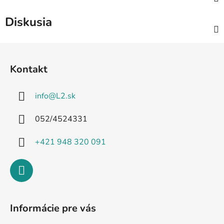
Diskusia
Z
á
Kontakt
p
ä
info
@
L2.sk
t
i
052/4524331
e
+421 948 320 091
Informácie pre vás