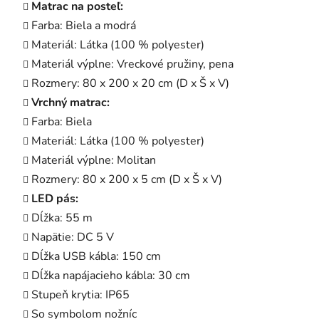
Matrac na posteľ:
Farba: Biela a modrá
Materiál: Látka (100 % polyester)
Materiál výplne: Vreckové pružiny, pena
Rozmery: 80 x 200 x 20 cm (D x Š x V)
Vrchný matrac:
Farba: Biela
Materiál: Látka (100 % polyester)
Materiál výplne: Molitan
Rozmery: 80 x 200 x 5 cm (D x Š x V)
LED pás:
Dĺžka: 55 m
Napätie: DC 5 V
Dĺžka USB kábla: 150 cm
Dĺžka napájacieho kábla: 30 cm
Stupeň krytia: IP65
So symbolom nožníc