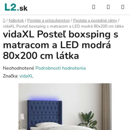
Prejsť
Hľadať
NÁKUP
na
KOŠÍK
obsah
Domov
/
Nábytok
/
Postele a príslušenstvo
/
Postele a posteľné rámy
/
vidaXL Posteľ boxsping s matracom a LED modrá 80x200 cm látka
vidaXL Posteľ boxsping s
matracom a LED modrá
80x200 cm látka
Priemerné
Neohodnotené
Podrobnosti hodnotenia
hodnotenie
Značka:
vidaXL
produktu
je
0,0
z
5
hviezdičiek.