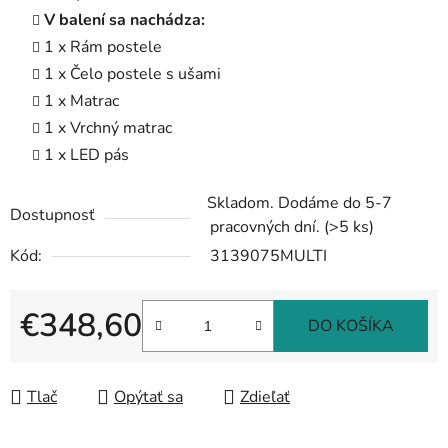
V balení sa nachádza:
1 x Rám postele
1 x Čelo postele s ušami
1 x Matrac
1 x Vrchný matrac
1 x LED pás
Skladom. Dodáme do 5-7
Dostupnosť
pracovných dní.
(>5 ks)
Kód:
3139075MULTI
€348,60
DO KOŠÍKA
Jednotková cena:
Tlač
Opýtať sa
Zdieľať