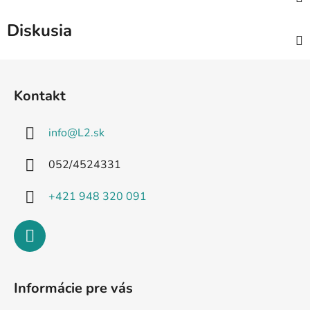
Diskusia
Z
á
Kontakt
p
ä
info
@
L2.sk
t
i
052/4524331
e
+421 948 320 091
Informácie pre vás