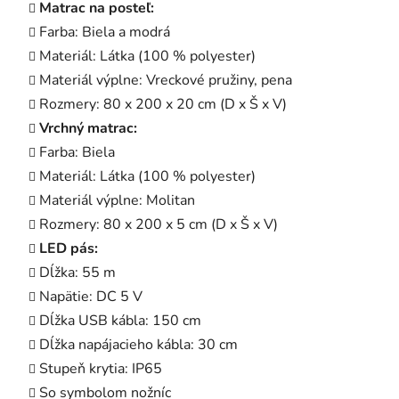
Matrac na posteľ:
Farba: Biela a modrá
Materiál: Látka (100 % polyester)
Materiál výplne: Vreckové pružiny, pena
Rozmery: 80 x 200 x 20 cm (D x Š x V)
Vrchný matrac:
Farba: Biela
Materiál: Látka (100 % polyester)
Materiál výplne: Molitan
Rozmery: 80 x 200 x 5 cm (D x Š x V)
LED pás:
Dĺžka: 55 m
Napätie: DC 5 V
Dĺžka USB kábla: 150 cm
Dĺžka napájacieho kábla: 30 cm
Stupeň krytia: IP65
So symbolom nožníc