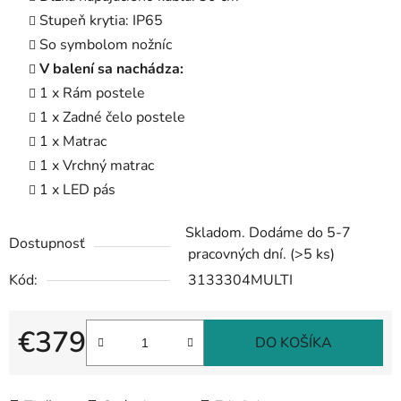
Stupeň krytia: IP65
So symbolom nožníc
V balení sa nachádza:
1 x Rám postele
1 x Zadné čelo postele
1 x Matrac
1 x Vrchný matrac
1 x LED pás
Skladom. Dodáme do 5-7
Dostupnosť
pracovných dní.
(>5 ks)
Kód:
3133304MULTI
€379
DO KOŠÍKA
Jednotková cena: