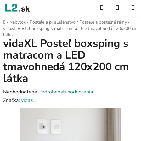
Prejsť
Hľadať
NÁKUP
na
KOŠÍK
obsah
Domov
/
Nábytok
/
Postele a príslušenstvo
/
Postele a posteľné rámy
/
vidaXL Posteľ boxsping s matracom a LED tmavohnedá 120x200 cm
látka
vidaXL Posteľ boxsping s
matracom a LED
tmavohnedá 120x200 cm
látka
Priemerné
Neohodnotené
Podrobnosti hodnotenia
hodnotenie
Značka:
vidaXL
produktu
je
0,0
z