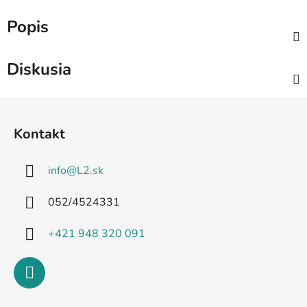
Popis
Diskusia
Z
á
Kontakt
p
ä
info
@
L2.sk
t
i
052/4524331
e
+421 948 320 091