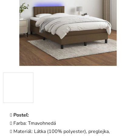
5
hviezdičiek.
Posteľ:
Farba: Tmavohnedá
Materiál: Látka (100% polyester), preglejka,