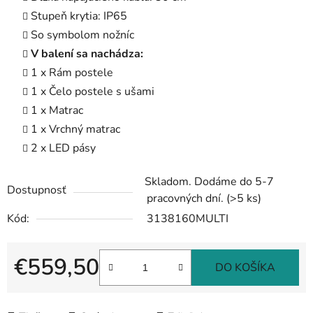
Stupeň krytia: IP65
So symbolom nožníc
V balení sa nachádza:
1 x Rám postele
1 x Čelo postele s ušami
1 x Matrac
1 x Vrchný matrac
2 x LED pásy
Skladom. Dodáme do 5-7
Dostupnosť
pracovných dní.
(>5 ks)
Kód:
3138160MULTI
€559,50
DO KOŠÍKA
Jednotková cena: