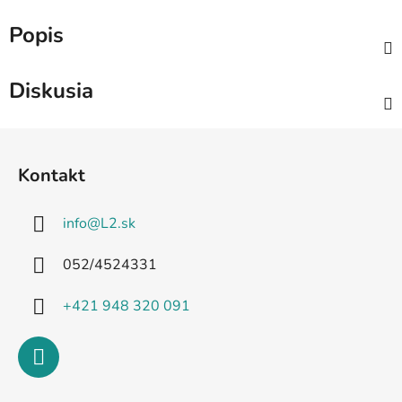
Popis
Diskusia
Z
á
Kontakt
p
ä
info
@
L2.sk
t
i
052/4524331
e
+421 948 320 091