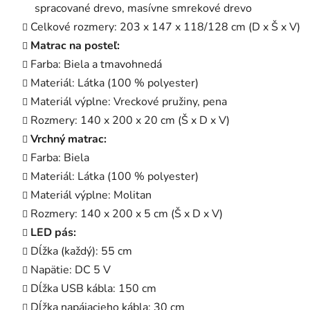
spracované drevo, masívne smrekové drevo
Celkové rozmery: 203 x 147 x 118/128 cm (D x Š x V)
Matrac na posteľ:
Farba: Biela a tmavohnedá
Materiál: Látka (100 % polyester)
Materiál výplne: Vreckové pružiny, pena
Rozmery: 140 x 200 x 20 cm (Š x D x V)
Vrchný matrac:
Farba: Biela
Materiál: Látka (100 % polyester)
Materiál výplne: Molitan
Rozmery: 140 x 200 x 5 cm (Š x D x V)
LED pás:
Dĺžka (každý): 55 cm
Napätie: DC 5 V
Dĺžka USB kábla: 150 cm
Dĺžka napájacieho kábla: 30 cm