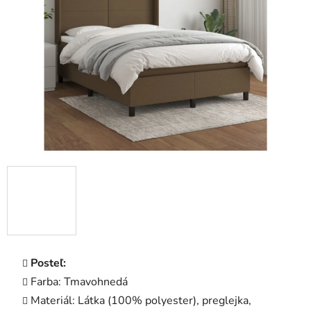
5
hviezdičiek.
Posteľ:
Farba: Tmavohnedá
Materiál: Látka (100% polyester), preglejka,