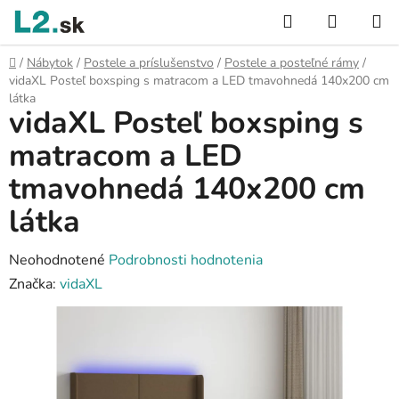
Prejsť
Hľadať
NÁKUP
na
KOŠÍK
obsah
Domov
/
Nábytok
/
Postele a príslušenstvo
/
Postele a posteľné rámy
/
vidaXL Posteľ boxsping s matracom a LED tmavohnedá 140x200 cm
látka
vidaXL Posteľ boxsping s
matracom a LED
tmavohnedá 140x200 cm
látka
Priemerné
Neohodnotené
Podrobnosti hodnotenia
hodnotenie
Značka:
vidaXL
produktu
je
0,0
z