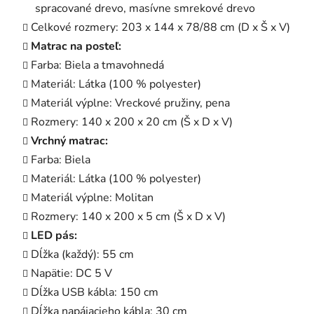
spracované drevo, masívne smrekové drevo
Celkové rozmery: 203 x 144 x 78/88 cm (D x Š x V)
Matrac na posteľ:
Farba: Biela a tmavohnedá
Materiál: Látka (100 % polyester)
Materiál výplne: Vreckové pružiny, pena
Rozmery: 140 x 200 x 20 cm (Š x D x V)
Vrchný matrac:
Farba: Biela
Materiál: Látka (100 % polyester)
Materiál výplne: Molitan
Rozmery: 140 x 200 x 5 cm (Š x D x V)
LED pás:
Dĺžka (každý): 55 cm
Napätie: DC 5 V
Dĺžka USB kábla: 150 cm
Dĺžka napájacieho kábla: 30 cm