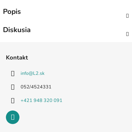
Popis
Diskusia
Z
á
Kontakt
p
ä
info
@
L2.sk
t
i
052/4524331
e
+421 948 320 091