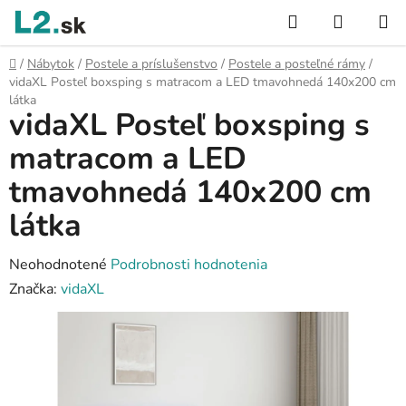
Prejsť
Hľadať
NÁKUP
na
KOŠÍK
obsah
Domov
/
Nábytok
/
Postele a príslušenstvo
/
Postele a posteľné rámy
/
vidaXL Posteľ boxsping s matracom a LED tmavohnedá 140x200 cm
látka
vidaXL Posteľ boxsping s
matracom a LED
tmavohnedá 140x200 cm
látka
Priemerné
Neohodnotené
Podrobnosti hodnotenia
hodnotenie
Značka:
vidaXL
produktu
je
0,0
z