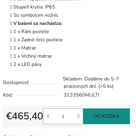
Stupeň krytia: IP65
So symbolom nožníc
V balení sa nachádza:
1 x Rám postele
1 x Zadné čelo postele
1 x Matrac
1 x Vrchný matrac
2 x LED pásy
Skladom. Dodáme do 5-7
Dostupnosť
pracovných dní.
(>5 ks)
Kód:
3133560MULTI
€465,40
DO KOŠÍKA
Jednotková cena: