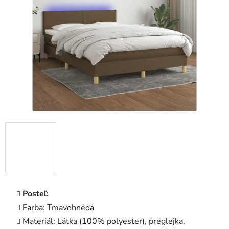
5
hviezdičiek.
Posteľ:
Farba: Tmavohnedá
Materiál: Látka (100% polyester), preglejka,