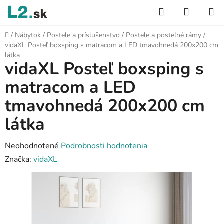
Prejsť
Hľadať
NÁKUP
na
KOŠÍK
obsah
Domov
/
Nábytok
/
Postele a príslušenstvo
/
Postele a posteľné rámy
/
vidaXL Posteľ boxsping s matracom a LED tmavohnedá 200x200 cm
látka
vidaXL Posteľ boxsping s
matracom a LED
tmavohnedá 200x200 cm
látka
Priemerné
Neohodnotené
Podrobnosti hodnotenia
hodnotenie
Značka:
vidaXL
produktu
je
0,0
z