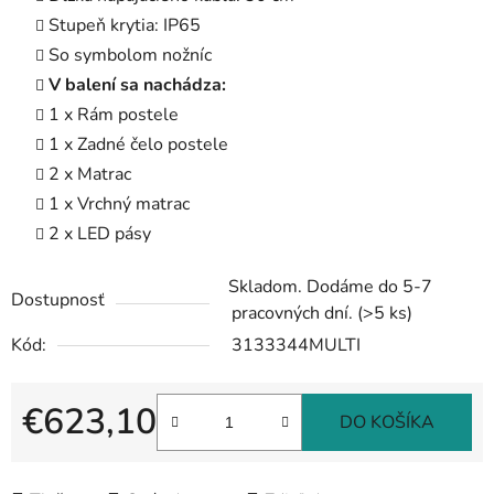
Stupeň krytia: IP65
So symbolom nožníc
V balení sa nachádza:
1 x Rám postele
1 x Zadné čelo postele
2 x Matrac
1 x Vrchný matrac
2 x LED pásy
Skladom. Dodáme do 5-7
Dostupnosť
pracovných dní.
(>5 ks)
Kód:
3133344MULTI
€623,10
DO KOŠÍKA
Jednotková cena: