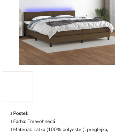
5
hviezdičiek.
Posteľ:
Farba: Tmavohnedá
Materiál: Látka (100% polyester), preglejka,