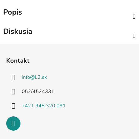
Popis
Diskusia
Z
á
Kontakt
p
ä
info
@
L2.sk
t
i
052/4524331
e
+421 948 320 091