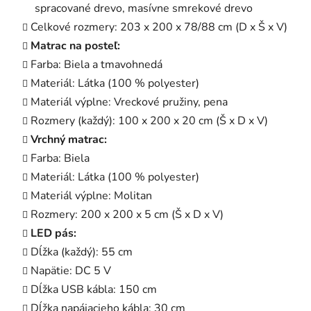
spracované drevo, masívne smrekové drevo
Celkové rozmery: 203 x 200 x 78/88 cm (D x Š x V)
Matrac na posteľ:
Farba: Biela a tmavohnedá
Materiál: Látka (100 % polyester)
Materiál výplne: Vreckové pružiny, pena
Rozmery (každý): 100 x 200 x 20 cm (Š x D x V)
Vrchný matrac:
Farba: Biela
Materiál: Látka (100 % polyester)
Materiál výplne: Molitan
Rozmery: 200 x 200 x 5 cm (Š x D x V)
LED pás:
Dĺžka (každý): 55 cm
Napätie: DC 5 V
Dĺžka USB kábla: 150 cm
Dĺžka napájacieho kábla: 30 cm