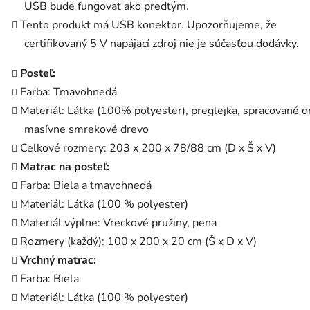
USB bude fungovať ako predtým.
Tento produkt má USB konektor. Upozorňujeme, že
certifikovaný 5 V napájací zdroj nie je súčasťou dodávky.
Posteľ:
Farba: Tmavohnedá
Materiál: Látka (100% polyester), preglejka, spracované d
masívne smrekové drevo
Celkové rozmery: 203 x 200 x 78/88 cm (D x Š x V)
Matrac na posteľ:
Farba: Biela a tmavohnedá
Materiál: Látka (100 % polyester)
Materiál výplne: Vreckové pružiny, pena
Rozmery (každý): 100 x 200 x 20 cm (Š x D x V)
Vrchný matrac:
Farba: Biela
Materiál: Látka (100 % polyester)