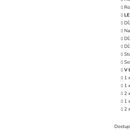
Ro
LE
Dĺ
Na
Dĺ
Dĺ
St
So
V 
1 
1 
2 
1 
2 
Dostup