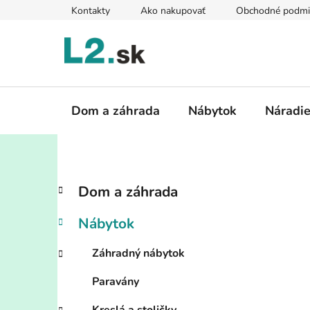
Prejsť
Kontakty
Ako nakupovať
Obchodné podmi
na
obsah
Dom a záhrada
Nábytok
Náradi
B
K
Preskočiť
Dom a záhrada
a
kategórie
o
t
č
Nábytok
e
n
g
ý
Záhradný nábytok
ó
p
r
Paravány
i
a
e