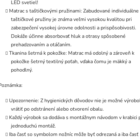
LED svetiel!
Matrac s taštičkovými pružinami: Zabudované individuálne
taštičkové pružiny je známa veľmi vysokou kvalitou pri
zabezpečení vysokej úrovne odolnosti a prispôsobivosti.
Dokáže účinne absorbovať hluk a otrasy spôsobené
prehadzovaním a otáčaním.
Tkanina šetrná k pokožke: Matrac má odolný a zároveň k
pokožke šetrný textilný poťah, vďaka čomu je mäkký a
pohodlný.
Poznámka:
Upozornenie: Z hygienických dôvodov nie je možné výrobo
vrátiť po odstránení alebo otvorení obalu.
Každý výrobok sa dodáva s montážnym návodom v krabici 
jednoduchú montáž.
Iba časť so symbolom nožníc môže byť odrezaná a iba časť 