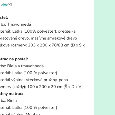
enie
:
vidaXL
tu
steľ:
rba: Tmavohnedá
teriál: Látka (100% polyester), preglejka,
pracované drevo, masívne smrekové drevo
lkové rozmery: 203 x 200 x 78/88 cm (D x Š x
iek.
)
trac na posteľ:
rba: Biela a tmavohnedá
teriál: Látka (100 % polyester)
teriál výplne: Vreckové pružiny, pena
zmery (každý): 100 x 200 x 20 cm (Š x D x V)
chný matrac:
rba: Biela
teriál: Látka (100 % polyester)
teriál výplne: Molitan