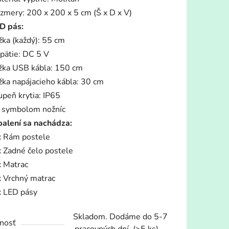
zmery: 200 x 200 x 5 cm (Š x D x V)
D pás:
žka (každý): 55 cm
pätie: DC 5 V
žka USB kábla: 150 cm
žka napájacieho kábla: 30 cm
upeň krytia: IP65
 symbolom nožníc
balení sa nachádza:
x Rám postele
x Zadné čelo postele
x Matrac
x Vrchný matrac
x LED pásy
Skladom. Dodáme do 5-7
nosť