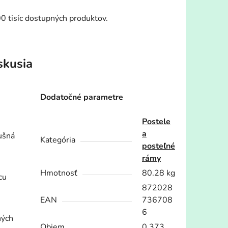
00 tisíc dostupných produktov.
skusia
Dodatočné parametre
Postele
a
dušná
Kategória
posteľné
rámy
Hmotnosť
80.28 kg
cu
872028
EAN
736708
6
ných
Objem
0.373