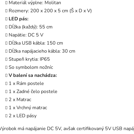
Materiál výplne: Molitan
Rozmery: 200 x 200 x 5 cm (Š x D x V)
LED pás:
Dĺžka (každý): 55 cm
Napätie: DC 5 V
Dĺžka USB kábla: 150 cm
Dĺžka napájacieho kábla: 30 cm
Stupeň krytia: IP65
So symbolom nožníc
V balení sa nachádza:
1 x Rám postele
1 x Zadné čelo postele
2 x Matrac
1 x Vrchný matrac
2 x LED pásy
Výrobok má napájanie DC 5V, avšak certifikovaný 5V USB napáj