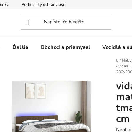
enky
Podmienky ochrany osobných údajov
e
Ďalšíe
Obchod a priemysel
Vozidlá a s
Domov
/
Náby
/
vidaXL
200x200
vid
ma
tm
cm 
Prieme
Neohod