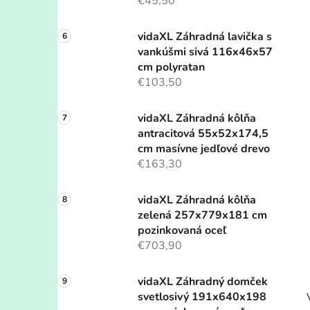
€45,50
vidaXL Záhradná lavička s
vankúšmi sivá 116x46x57
cm polyratan
€103,50
vidaXL Záhradná kôlňa
antracitová 55x52x174,5
cm masívne jedľové drevo
€163,30
vidaXL Záhradná kôlňa
zelená 257x779x181 cm
pozinkovaná oceľ
€703,90
vidaXL Záhradný domček
svetlosivý 191x640x198