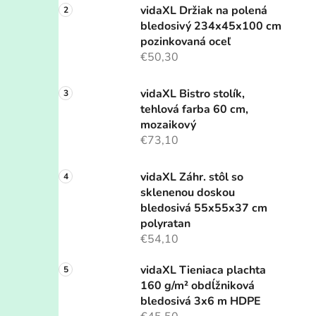
vidaXL Držiak na polená
bledosivý 234x45x100 cm
pozinkovaná oceľ
€50,30
vidaXL Bistro stolík,
tehlová farba 60 cm,
mozaikový
€73,10
vidaXL Záhr. stôl so
sklenenou doskou
bledosivá 55x55x37 cm
polyratan
€54,10
vidaXL Tieniaca plachta
160 g/m² obdĺžniková
bledosivá 3x6 m HDPE