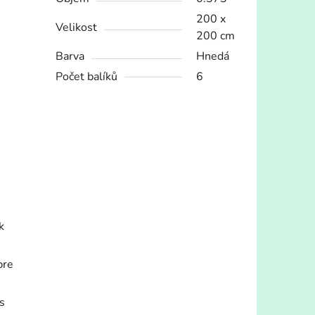
200 x
Velikost
200 cm
Barva
Hnedá
Počet balíků
6
k
pre
s