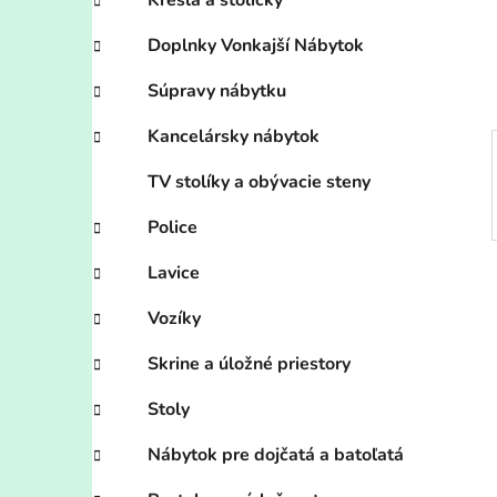
n
Kreslá a stoličky
e
Doplnky Vonkajší Nábytok
l
Súpravy nábytku
Kancelársky nábytok
TV stolíky a obývacie steny
Police
Lavice
Vozíky
Skrine a úložné priestory
Stoly
Nábytok pre dojčatá a batoľatá