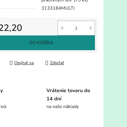
pracovných dní.
(>5 ks)
3133184MULTI
22,20
tková cena:
DO KOŠÍKA
Opýtať sa
Zdieľať
dy
Vrátenie tovaru do
14 dní
red.
na naše náklady