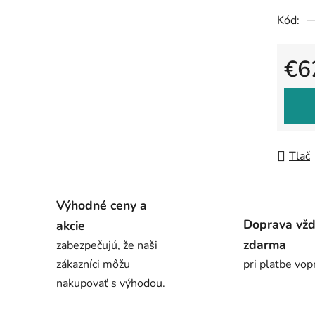
Kód:
€6
Jedno
Tlač
Výhodné ceny a
Doprava vž
akcie
zdarma
zabezpečujú, že naši
zákazníci môžu
pri platbe vop
nakupovať s výhodou.