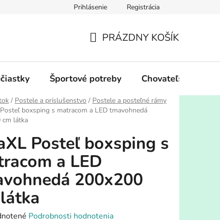
Prihlásenie
Registrácia
PRÁZDNY KOŠÍK
NÁKUPNÝ
KOŠÍK
účiastky
Športové potreby
Chovateľské potre
tok
/
Postele a príslušenstvo
/
Postele a posteľné rámy
 Posteľ boxsping s matracom a LED tmavohnedá
 cm látka
aXL Posteľ boxsping s
tracom a LED
avohnedá 200x200
látka
rné
notené
Podrobnosti hodnotenia