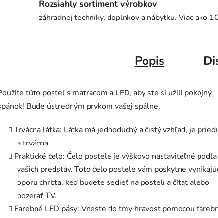
Rozsiahly sortiment výrobkov
záhradnej techniky, doplnkov a nábytku. Viac ako 1
Popis
Di
Použite túto posteľ s matracom a LED, aby ste si užili pokojný
spánok! Bude ústredným prvkom vašej spálne.
Trvácna látka: Látka má jednoduchý a čistý vzhľad, je prie
a trvácna.
Praktické čelo: Čelo postele je výškovo nastaviteľné podľa
vašich predstáv. Toto čelo postele vám poskytne vynikajú
oporu chrbta, keď budete sedieť na posteli a čítať alebo
pozerať TV.
Farebné LED pásy: Vneste do tmy hravosť pomocou fareb