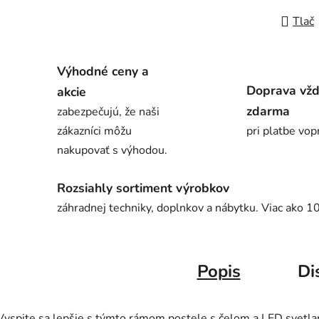
Tlač
Výhodné ceny a
Doprava vž
akcie
zdarma
zabezpečujú, že naši
zákazníci môžu
pri platbe vop
nakupovať s výhodou.
Rozsiahly sortiment výrobkov
záhradnej techniky, doplnkov a nábytku. Viac ako 1
Popis
Di
Vyspite sa lepšie s týmto rámom postele s čelom a LED svetla