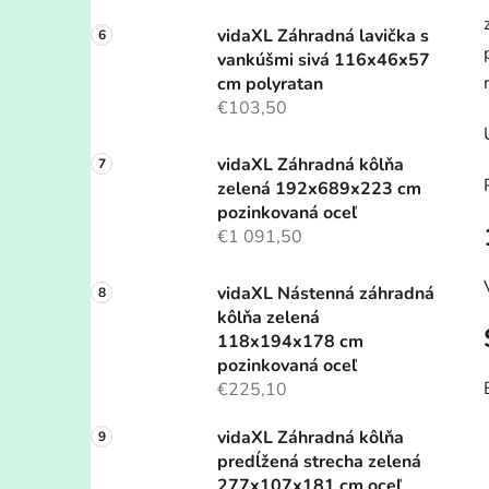
vidaXL Záhradná lavička s
vankúšmi sivá 116x46x57
cm polyratan
€103,50
vidaXL Záhradná kôlňa
zelená 192x689x223 cm
pozinkovaná oceľ
€1 091,50
vidaXL Nástenná záhradná
kôlňa zelená
118x194x178 cm
pozinkovaná oceľ
€225,10
vidaXL Záhradná kôlňa
predĺžená strecha zelená
277x107x181 cm oceľ