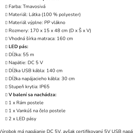
Farba: Tmavosivá
Materiál: Látka (100 % polyester)
Materiál výplne: PP vlákno
Rozmery: 170 x 15 x 48 cm (D x Š x V)
Vhodná šírka matraca: 160 cm
LED pás:
Dĺžka: 55 m
Napätie: DC 5 V
Dĺžka USB kábla: 140 cm
Dĺžka napájacieho kábla: 30 cm
Stupeň krytia: IP65
V balení sa nachádza:
1 x Rám postele
1 x Vankúš na čelo postele
2 x LED pásy
Výrobok má napájanie DC 5V, avšak certifikovaný 5V USB napáj