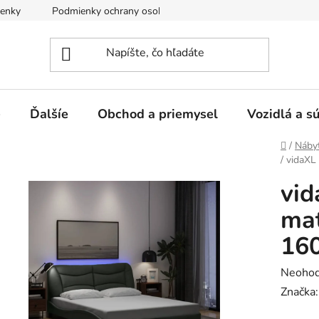
enky
Podmienky ochrany osobných údajov
e
Ďalšíe
Obchod a priemysel
Vozidlá a s
Domov
/
Náby
/
vidaXL
vid
mat
160
Prieme
Neohod
hodnot
Značka
produk