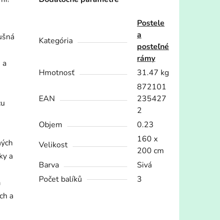
Postele
a
dušná
Kategória
posteľné
rámy
 a
Hmotnosť
31.47 kg
872101
EAN
235427
cu
2
Objem
0.23
160 x
ných
Velikost
200 cm
ky a
Barva
Sivá
Počet balíků
3
a
ch a