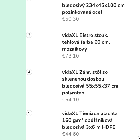
bledosivý 234x45x100 cm
pozinkovaná oceľ
€50,30
vidaXL Bistro stolík,
tehlová farba 60 cm,
mozaikový
€73,10
vidaXL Záhr. stôl so
sklenenou doskou
bledosivá 55x55x37 cm
polyratan
€54,10
vidaXL Tieniaca plachta
160 g/m² obdĺžniková
bledosivá 3x6 m HDPE
€44,60