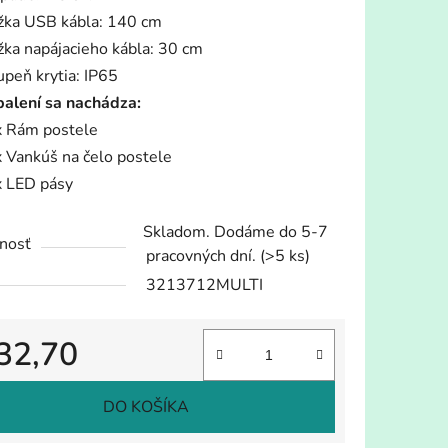
žka USB kábla: 140 cm
žka napájacieho kábla: 30 cm
upeň krytia: IP65
balení sa nachádza:
x Rám postele
x Vankúš na čelo postele
x LED pásy
Skladom. Dodáme do 5-7
nosť
pracovných dní.
(>5 ks)
3213712MULTI
32,70
tková cena:
DO KOŠÍKA