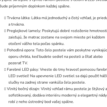
Bude príjemným doplnkom každej spálne.
Trvácna látka: Látka má jednoduchý a čistý vzhľad, je prie
a trvácna.
Preglejkové lamely: Poskytujú dobré rozloženie hmotnosti
zaisťujú, že matrac zostane na svojom mieste pri každom
otočení vášho tela počas spánku.
Pohodlná opora: Toto čelo postele vám poskytne vynikajú
oporu chrbta, keď budete sedieť na posteli a čítať alebo
pozerať TV.
Farebné LED pásy: Vneste do tmy hravosť pomocou fareb
LED svetiel! Na upevnenie LED svetiel sa dajú použiť háči
slučky na zadnej strane vankúša čela postele.
Vlnitý bočný dizajn: Vlnitý vzhľad rámu postele je štýlový 
sofistikovaný, dodáva interiéru moderný a elegantný nády
robí z neho ústredný bod vašej spálne.