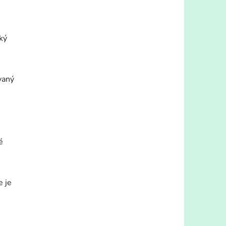
ký
vaný
é
e je