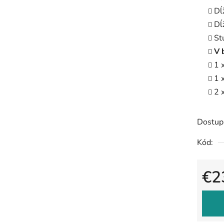
Dĺ
Dĺ
St
V 
1 
1 
2 
Dostup
Kód:
€2
Jedno