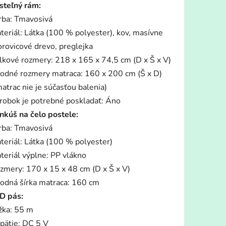
steľný rám:
rba: Tmavosivá
teriál: Látka (100 % polyester), kov, masívne
orovicové drevo, preglejka
lkové rozmery: 218 x 165 x 74,5 cm (D x Š x V)
iek.
odné rozmery matraca: 160 x 200 cm (Š x D)
matrac nie je súčasťou balenia)
robok je potrebné poskladať: Áno
nkúš na čelo postele:
rba: Tmavosivá
teriál: Látka (100 % polyester)
teriál výplne: PP vlákno
zmery: 170 x 15 x 48 cm (D x Š x V)
odná šírka matraca: 160 cm
D pás:
žka: 55 m
pätie: DC 5 V