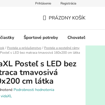
Prihlásenie
Registrácia
PRÁZDNY KOŠÍK
NÁKUPNÝ
KOŠÍK
účiastky
Športové potreby
Chovateľské potre
tok
/
Postele a príslušenstvo
/
Postele a posteľné rámy
 Posteľ s LED bez matraca tmavosivá 160x200 cm látka
aXL Posteľ s LED bez
raca tmavosivá
x200 cm látka
rné
notené
Podrobnosti hodnotenia
enie
:
vidaXL
tu