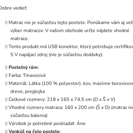
Dobre vedieť:
Matrac nie je súčasťou tejto postele. Ponúkame vám aj veľ
výber matracov. V našom obchode určte nájdete vhodné
matrace.
Tento produkt má USB konektor, ktorý potrebuje certifiko
5 V napájací zdroj (nie je súčasťou dodávky).
Posteľný rám:
Farba: Tmavosivá
Materiál: Látka (100 % polyester), kov, masívne borovicov
drevo, preglejka
Celkové rozmery: 218 x 165 x 74,5 cm (D x Š x V)
Vhodné rozmery matraca: 160 x 200 cm (Š x D) (matrac ni
súčasťou balenia)
Výrobok je potrebné poskladať: Áno
Vankúš na čelo postele: