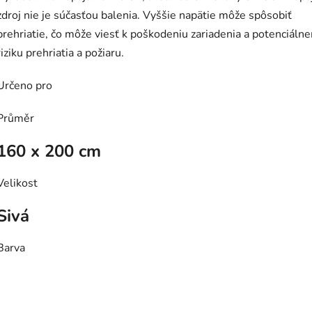
zdroj nie je súčasťou balenia. Vyššie napätie môže spôsobiť
prehriatie, čo môže viesť k poškodeniu zariadenia a potenciáln
riziku prehriatia a požiaru.
Určeno pro
Průměr
160 x 200 cm
Velikost
Sivá
Barva