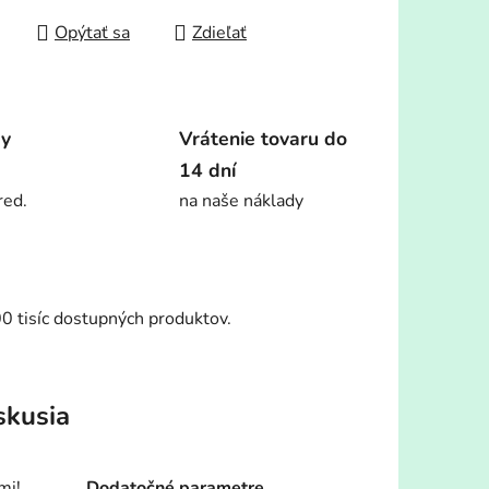
Opýtať sa
Zdieľať
dy
Vrátenie tovaru do
14 dní
red.
na naše náklady
00 tisíc dostupných produktov.
skusia
mi!
Dodatočné parametre