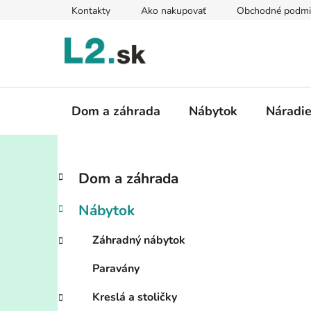
Prejsť
Kontakty
Ako nakupovať
Obchodné podmi
na
obsah
Dom a záhrada
Nábytok
Náradi
B
K
Preskočiť
Dom a záhrada
a
kategórie
o
t
č
Nábytok
e
n
g
ý
Záhradný nábytok
ó
p
r
Paravány
i
a
e
n
Kreslá a stoličky