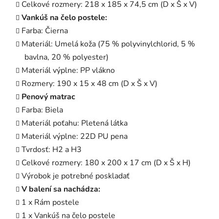
Celkové rozmery: 218 x 185 x 74,5 cm (D x Š x V)
Vankúš na čelo postele:
Farba: Čierna
Materiál: Umelá koža (75 % polyvinylchlorid, 5 %
bavlna, 20 % polyester)
Materiál výplne: PP vlákno
Rozmery: 190 x 15 x 48 cm (D x Š x V)
Penový matrac
Farba: Biela
Materiál poťahu: Pletená látka
Materiál výplne: 22D PU pena
Tvrdosť: H2 a H3
Celkové rozmery: 180 x 200 x 17 cm (D x Š x H)
Výrobok je potrebné poskladať
V balení sa nachádza:
1 x Rám postele
1 x Vankúš na čelo postele