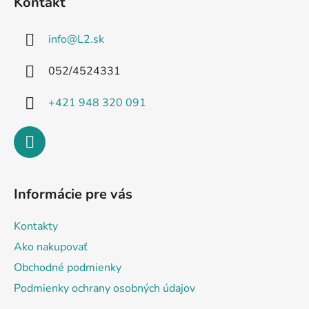
Kontakt
p
ä
info
@
L2.sk
t
i
052/4524331
e
+421 948 320 091
Informácie pre vás
Kontakty
Ako nakupovať
Obchodné podmienky
Podmienky ochrany osobných údajov