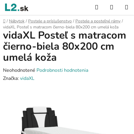
Prejsť
Hľadať
NÁKUP
na
KOŠÍK
obsah
Domov
/
Nábytok
/
Postele a príslušenstvo
/
Postele a posteľné rámy
/
vidaXL Posteľ s matracom čierno-biela 80x200 cm umelá koža
vidaXL Posteľ s matracom
čierno-biela 80x200 cm
umelá koža
Priemerné
Neohodnotené
Podrobnosti hodnotenia
hodnotenie
Značka:
vidaXL
produktu
je
0,0
z
5
hviezdičiek.