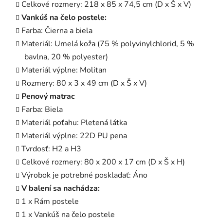
Celkové rozmery: 218 x 85 x 74,5 cm (D x Š x V)
Vankúš na čelo postele:
Farba: Čierna a biela
Materiál: Umelá koža (75 % polyvinylchlorid, 5 %
bavlna, 20 % polyester)
Materiál výplne: Molitan
Rozmery: 80 x 3 x 49 cm (D x Š x V)
Penový matrac
Farba: Biela
Materiál poťahu: Pletená látka
Materiál výplne: 22D PU pena
Tvrdosť: H2 a H3
Celkové rozmery: 80 x 200 x 17 cm (D x Š x H)
Výrobok je potrebné poskladať: Áno
V balení sa nachádza:
1 x Rám postele
1 x Vankúš na čelo postele