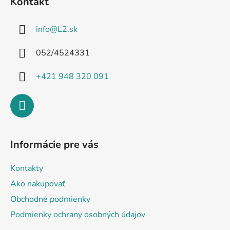
Kontakt
p
ä
info
@
L2.sk
t
i
052/4524331
e
+421 948 320 091
Informácie pre vás
Kontakty
Ako nakupovať
Obchodné podmienky
Podmienky ochrany osobných údajov