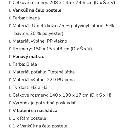
Celkové rozmery: 208 x 145 x 74,5 cm (D x Š x V)
Vankúš na čelo postele:
Farba: Hnedá
Materiál: Umelá koža (75 % polyvinylchlorid, 5 %
bavlna, 20 % polyester)
Materiál výplne: PP vlákno
Rozmery: 150 x 15 x 48 cm (D x Š x V)
Penový matrac
Farba: Biela
Materiál poťahu: Pletená látka
Materiál výplne: 22D PU pena
Tvrdosť: H2 a H3
Celkové rozmery: 140 x 190 x 17 cm (D x Š x H)
Výrobok je potrebné poskladať
V balení sa nachádza:
1 x Rám postele
1 x Vankúš na čelo postele