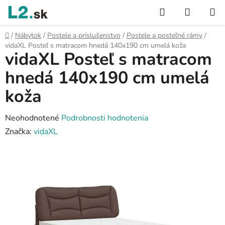
Prejsť
Hľadať
NÁKUP
na
KOŠÍK
obsah
Domov
/
Nábytok
/
Postele a príslušenstvo
/
Postele a posteľné rámy
/
vidaXL Posteľ s matracom hnedá 140x190 cm umelá koža
vidaXL Posteľ s matracom
hnedá 140x190 cm umelá
koža
Priemerné
Neohodnotené
Podrobnosti hodnotenia
hodnotenie
Značka:
vidaXL
produktu
je
0,0
z
5
hviezdičiek.