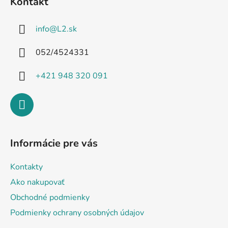
Kontakt
p
ä
info
@
L2.sk
t
i
052/4524331
e
+421 948 320 091
Informácie pre vás
Kontakty
Ako nakupovať
Obchodné podmienky
Podmienky ochrany osobných údajov