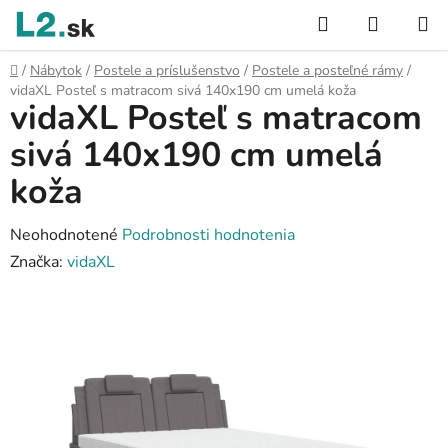
Prejsť
Hľadať
NÁKUP
na
KOŠÍK
obsah
Domov
/
Nábytok
/
Postele a príslušenstvo
/
Postele a posteľné rámy
/
vidaXL Posteľ s matracom sivá 140x190 cm umelá koža
vidaXL Posteľ s matracom
sivá 140x190 cm umelá
koža
Priemerné
Neohodnotené
Podrobnosti hodnotenia
hodnotenie
Značka:
vidaXL
produktu
je
0,0
z
5
hviezdičiek.