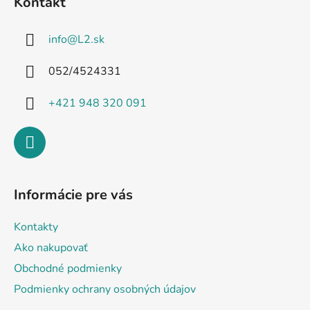
Kontakt
p
ä
info
@
L2.sk
t
i
052/4524331
e
+421 948 320 091
Informácie pre vás
Kontakty
Ako nakupovať
Obchodné podmienky
Podmienky ochrany osobných údajov