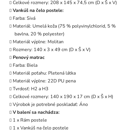
Celkové rozmery: 208 x 145 x 74,5 cm (D x Š x V)
Vankúš na čelo postele:
Farba: Sivá
Materiál: Umelá koža (75 % polyvinylchlorid, 5 %
bavlna, 20 % polyester)
Materiál výplne: Molitan
Rozmery: 140 x 3 x 49 cm (D x Š x V)
Penový matrac
Farba: Biela
Materiál poťahu: Pletená látka
Materiál výplne: 22D PU pena
Tvrdosť: H2 a H3
Celkové rozmery: 140 x 190 x 17 cm (D x Š x H)
Výrobok je potrebné poskladať: Áno
V balení sa nachádza:
1 x Rám postele
1 x Vankúš na čelo postele