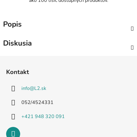
ako 100 tisíc dostupných produktov.
Popis
Diskusia
Z
á
Kontakt
p
ä
info
@
L2.sk
t
i
052/4524331
e
+421 948 320 091