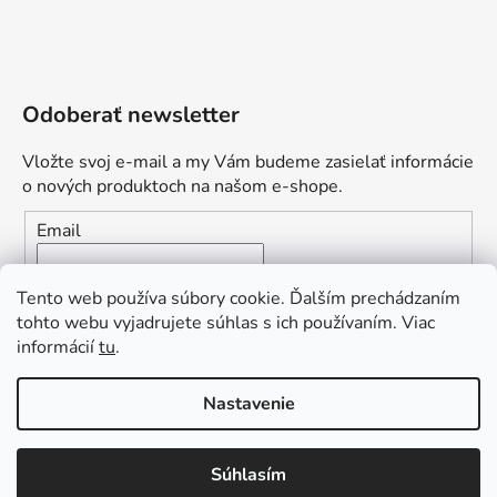
Odoberať newsletter
Vložte svoj e-mail a my Vám budeme zasielať informácie
o nových produktoch na našom e-shope.
Email
Vložením e-mailu súhlasíte s
podmienkami ochrany
Tento web používa súbory cookie. Ďalším prechádzaním
osobných údajov
tohto webu vyjadrujete súhlas s ich používaním. Viac
informácií
tu
.
PRIHLÁSIŤ SA
„Odpovedám okamžite. S čím vám
Nastavenie
môžem pomôcť?“
Obľúbená ponuka
: Zaplaťte vopred a získajte
Súhlasím
Vytvoril Shoptet Premium
dopravu zdarma!