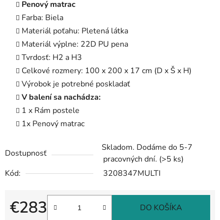
Penový matrac
Farba: Biela
Materiál poťahu: Pletená látka
Materiál výplne: 22D PU pena
Tvrdosť: H2 a H3
Celkové rozmery: 100 x 200 x 17 cm (D x Š x H)
Výrobok je potrebné poskladať
V balení sa nachádza:
1 x Rám postele
1x Penový matrac
Skladom. Dodáme do 5-7
Dostupnosť
pracovných dní.
(>5 ks)
Kód:
3208347MULTI
€283
DO KOŠÍKA