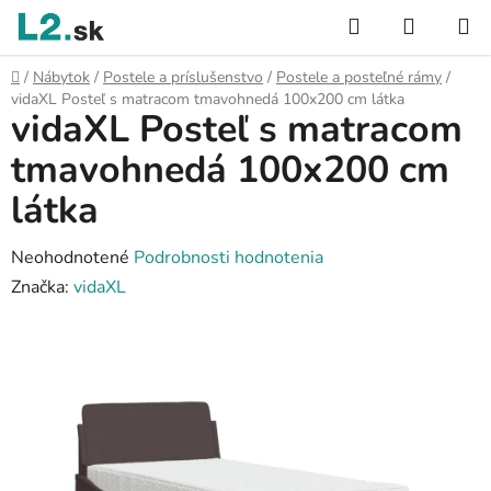
Prejsť
Hľadať
NÁKUP
na
KOŠÍK
obsah
Domov
/
Nábytok
/
Postele a príslušenstvo
/
Postele a posteľné rámy
/
vidaXL Posteľ s matracom tmavohnedá 100x200 cm látka
vidaXL Posteľ s matracom
tmavohnedá 100x200 cm
látka
Priemerné
Neohodnotené
Podrobnosti hodnotenia
hodnotenie
Značka:
vidaXL
produktu
je
0,0
z
5
hviezdičiek.