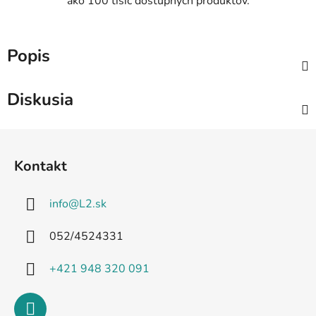
ako 100 tisíc dostupných produktov.
Popis
Diskusia
Z
á
Kontakt
p
ä
info
@
L2.sk
t
i
052/4524331
e
+421 948 320 091