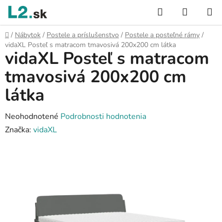
Prejsť
Hľadať
NÁKUP
na
KOŠÍK
obsah
Domov
/
Nábytok
/
Postele a príslušenstvo
/
Postele a posteľné rámy
/
vidaXL Posteľ s matracom tmavosivá 200x200 cm látka
vidaXL Posteľ s matracom
tmavosivá 200x200 cm
látka
Priemerné
Neohodnotené
Podrobnosti hodnotenia
hodnotenie
Značka:
vidaXL
produktu
je
0,0
z
5
hviezdičiek.