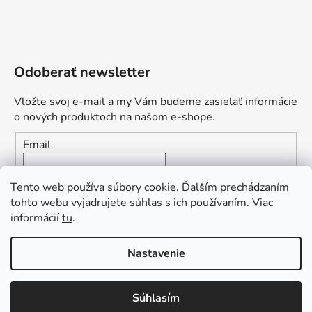
Odoberať newsletter
Vložte svoj e-mail a my Vám budeme zasielať informácie
o nových produktoch na našom e-shope.
Email
Vložením e-mailu súhlasíte s
podmienkami ochrany
Tento web používa súbory cookie. Ďalším prechádzaním
osobných údajov
tohto webu vyjadrujete súhlas s ich používaním. Viac
informácií
tu
.
PRIHLÁSIŤ SA
„Odpovedám okamžite. S čím vám
Nastavenie
môžem pomôcť?“
Obľúbená ponuka
: Zaplaťte vopred a získajte
Súhlasím
Vytvoril Shoptet Premium
dopravu zdarma!