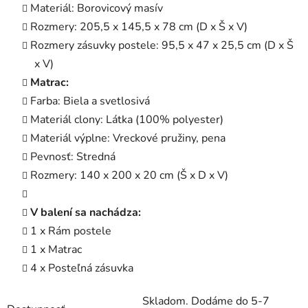
Materiál: Borovicový masív
Rozmery: 205,5 x 145,5 x 78 cm (D x Š x V)
Rozmery zásuvky postele: 95,5 x 47 x 25,5 cm (D x Š
x V)
Matrac:
Farba: Biela a svetlosivá
Materiál clony: Látka (100% polyester)
Materiál výplne: Vreckové pružiny, pena
Pevnosť: Stredná
Rozmery: 140 x 200 x 20 cm (Š x D x V)
V balení sa nachádza:
1 x Rám postele
1 x Matrac
4 x Posteľná zásuvka
Skladom. Dodáme do 5-7