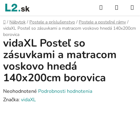
Prejsť
Hľadať
NÁKUP
na
KOŠÍK
obsah
Domov
/
Nábytok
/
Postele a príslušenstvo
/
Postele a posteľné rámy
/
vidaXL Posteľ so zásuvkami a matracom voskovo hnedá 140x200cm
borovica
vidaXL Posteľ so
zásuvkami a matracom
voskovo hnedá
140x200cm borovica
Priemerné
Neohodnotené
Podrobnosti hodnotenia
hodnotenie
Značka:
vidaXL
produktu
je
0,0
z