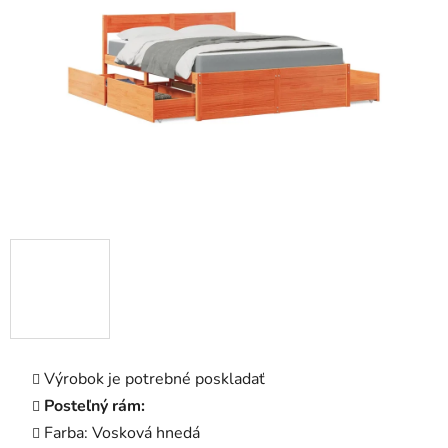
5
hviezdičiek.
Výrobok je potrebné poskladať
Posteľný rám:
Farba: Vosková hnedá