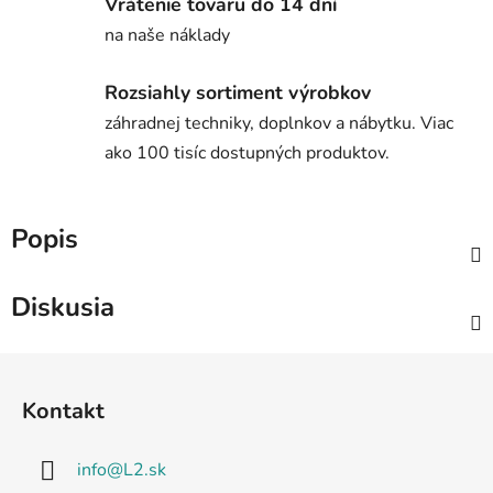
Vrátenie tovaru do 14 dní
na naše náklady
Rozsiahly sortiment výrobkov
záhradnej techniky, doplnkov a nábytku. Viac
ako 100 tisíc dostupných produktov.
Popis
Diskusia
Z
á
Kontakt
p
ä
info
@
L2.sk
t