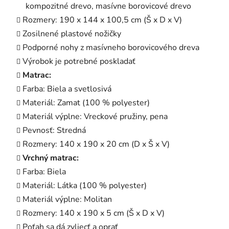
kompozitné drevo, masívne borovicové drevo
Rozmery: 190 x 144 x 100,5 cm (Š x D x V)
Zosilnené plastové nožičky
Podporné nohy z masívneho borovicového dreva
Výrobok je potrebné poskladať
Matrac:
Farba: Biela a svetlosivá
Materiál: Zamat (100 % polyester)
Materiál výplne: Vreckové pružiny, pena
Pevnosť: Stredná
Rozmery: 140 x 190 x 20 cm (D x Š x V)
Vrchný matrac:
Farba: Biela
Materiál: Látka (100 % polyester)
Materiál výplne: Molitan
Rozmery: 140 x 190 x 5 cm (Š x D x V)
Poťah sa dá zvliecť a oprať