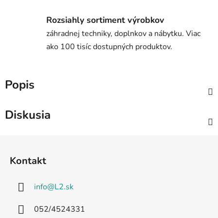
Rozsiahly sortiment výrobkov
záhradnej techniky, doplnkov a nábytku. Viac
ako 100 tisíc dostupných produktov.
Popis
Diskusia
Z
á
Kontakt
p
ä
info
@
L2.sk
t
i
052/4524331
e