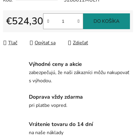
Kód:
3288612MULTI
€524,30
DO KOŠÍKA
Jednotková cena:
Tlač
Opýtať sa
Zdieľať
Výhodné ceny a akcie
zabezpečujú, že naši zákazníci môžu nakupovať
s výhodou.
Doprava vždy zdarma
pri platbe vopred.
Vrátenie tovaru do 14 dní
na naše náklady