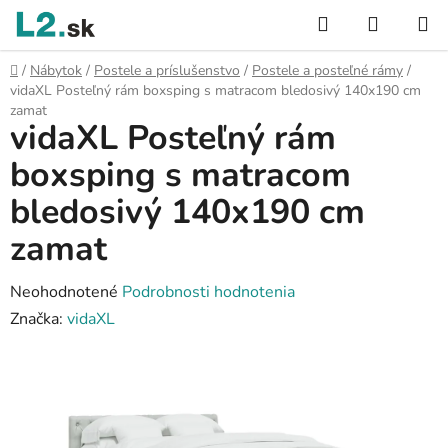
Prejsť
Hľadať
NÁKUP
na
KOŠÍK
obsah
Domov
/
Nábytok
/
Postele a príslušenstvo
/
Postele a posteľné rámy
/
vidaXL Posteľný rám boxsping s matracom bledosivý 140x190 cm
zamat
vidaXL Posteľný rám
boxsping s matracom
bledosivý 140x190 cm
zamat
Priemerné
Neohodnotené
Podrobnosti hodnotenia
hodnotenie
Značka:
vidaXL
produktu
je
0,0
z