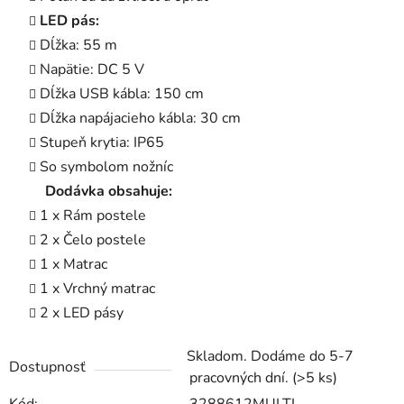
LED pás:
Dĺžka: 55 m
Napätie: DC 5 V
Dĺžka USB kábla: 150 cm
Dĺžka napájacieho kábla: 30 cm
Stupeň krytia: IP65
So symbolom nožníc
Dodávka obsahuje:
1 x Rám postele
2 x Čelo postele
1 x Matrac
1 x Vrchný matrac
2 x LED pásy
Skladom. Dodáme do 5-7
Dostupnosť
pracovných dní.
(>5 ks)