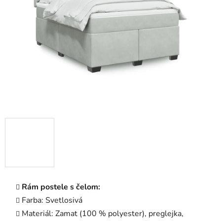
5
hviezdičiek.
Rám postele s čelom:
Farba: Svetlosivá
Materiál: Zamat (100 % polyester), preglejka,