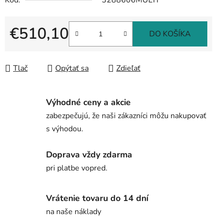
Kód:
3288606MULTI
€510,10
DO KOŠÍKA
Jednotková cena:
Tlač
Opýtať sa
Zdieľať
Výhodné ceny a akcie
zabezpečujú, že naši zákazníci môžu nakupovať
s výhodou.
Doprava vždy zdarma
pri platbe vopred.
Vrátenie tovaru do 14 dní
na naše náklady