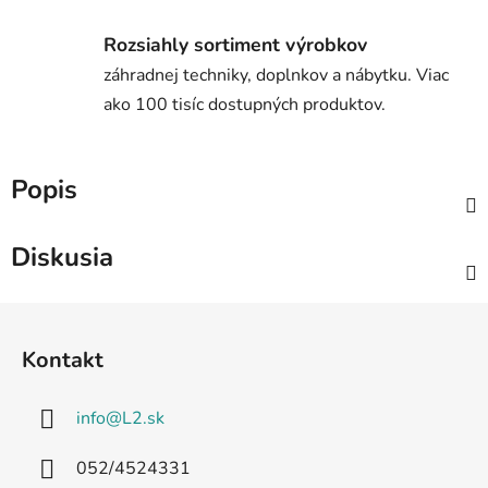
Rozsiahly sortiment výrobkov
záhradnej techniky, doplnkov a nábytku. Viac
ako 100 tisíc dostupných produktov.
Popis
Diskusia
Z
á
Kontakt
p
ä
info
@
L2.sk
t
i
052/4524331
e