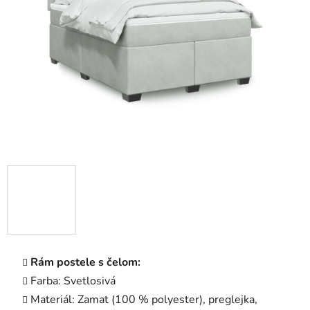
5
hviezdičiek.
Rám postele s čelom:
Farba: Svetlosivá
Materiál: Zamat (100 % polyester), preglejka,