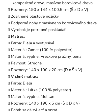
kompozitné drevo, masívne borovicové drevo
Rozmery: 190 x 144 x 100,5 cm (Š x D x V)
Zosilnené plastové nožičky
Podporné nohy z masívneho borovicového dreva
Výrobok je potrebné poskladať
Matrac:
Farba: Biela a svetlosivá
Materiál: Zamat (100 % polyester)
Materiál výplne: Vreckové pružiny, pena
Pevnosť: Stredná
Rozmery: 140 x 190 x 20 cm (D x Š x V)
Vrchný matrac:
Farba: Biela
Materiál: Látka (100 % polyester)
Materiál výplne: Molitan
Rozmery: 140 x 190 x 5 cm (Š x D x V)
Poťah sa dá zvliecť a oprať