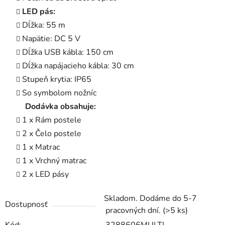
LED pás:
Dĺžka: 55 m
Napätie: DC 5 V
Dĺžka USB kábla: 150 cm
Dĺžka napájacieho kábla: 30 cm
Stupeň krytia: IP65
So symbolom nožníc
Dodávka obsahuje:
1 x Rám postele
2 x Čelo postele
1 x Matrac
1 x Vrchný matrac
2 x LED pásy
Skladom. Dodáme do 5-7
Dostupnosť
pracovných dní.
(>5 ks)