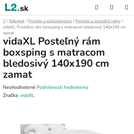
Prejsť
Hľadať
NÁKUP
na
KOŠÍK
obsah
Domov
/
Nábytok
/
Postele a príslušenstvo
/
Postele a posteľné rámy
/
vidaXL Posteľný rám boxsping s matracom bledosivý 140x190 cm
zamat
vidaXL Posteľný rám
boxsping s matracom
bledosivý 140x190 cm
zamat
Priemerné
Neohodnotené
Podrobnosti hodnotenia
hodnotenie
Značka:
vidaXL
produktu
je
0,0
z