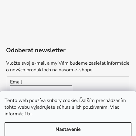
Odoberať newsletter
Vložte svoj e-mail a my Vám budeme zasielať informácie
o nových produktoch na našom e-shope.
Email
Vložením e-mailu súhlasíte s
podmienkami ochrany
Tento web používa súbory cookie. Ďalším prechádzaním
osobných údajov
tohto webu vyjadrujete súhlas s ich používaním. Viac
informácií
tu
.
PRIHLÁSIŤ SA
„Odpovedám okamžite. S čím vám
Nastavenie
môžem pomôcť?“