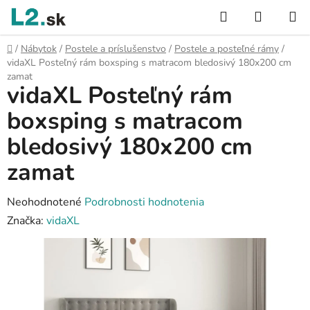
Prejsť
Hľadať
NÁKUP
na
KOŠÍK
obsah
Domov
/
Nábytok
/
Postele a príslušenstvo
/
Postele a posteľné rámy
/
vidaXL Posteľný rám boxsping s matracom bledosivý 180x200 cm
zamat
vidaXL Posteľný rám
boxsping s matracom
bledosivý 180x200 cm
zamat
Priemerné
Neohodnotené
Podrobnosti hodnotenia
hodnotenie
Značka:
vidaXL
produktu
je
0,0
z