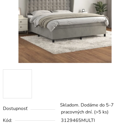
5
hviezdičiek.
Skladom. Dodáme do 5-7
Dostupnosť
pracovných dní.
(>5 ks)
Kód:
3129465MULTI