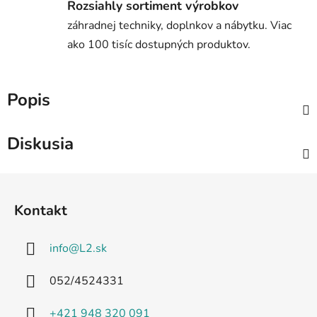
Rozsiahly sortiment výrobkov
záhradnej techniky, doplnkov a nábytku. Viac
ako 100 tisíc dostupných produktov.
Popis
Diskusia
Z
á
Kontakt
p
ä
info
@
L2.sk
t
i
052/4524331
e
+421 948 320 091