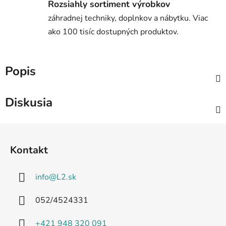
Rozsiahly sortiment výrobkov
záhradnej techniky, doplnkov a nábytku. Viac
ako 100 tisíc dostupných produktov.
Popis
Diskusia
Z
á
Kontakt
p
ä
info
@
L2.sk
t
i
052/4524331
e
+421 948 320 091