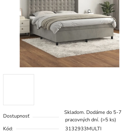
5
hviezdičiek.
Skladom. Dodáme do 5-7
Dostupnosť
pracovných dní.
(>5 ks)
Kód:
3132933MULTI