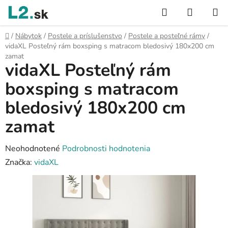
Prejsť
Hľadať
NÁKUP
na
KOŠÍK
obsah
Domov
/
Nábytok
/
Postele a príslušenstvo
/
Postele a posteľné rámy
/
vidaXL Posteľný rám boxsping s matracom bledosivý 180x200 cm
zamat
vidaXL Posteľný rám
boxsping s matracom
bledosivý 180x200 cm
zamat
Priemerné
Neohodnotené
Podrobnosti hodnotenia
hodnotenie
Značka:
vidaXL
produktu
je
0,0
z