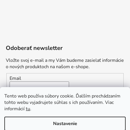
Odoberať newsletter
Vložte svoj e-mail a my Vám budeme zasielať informácie
o nových produktoch na našom e-shope.
Email
Vložením e-mailu súhlasíte s
podmienkami ochrany
Tento web používa súbory cookie. Ďalším prechádzaním
osobných údajov
tohto webu vyjadrujete súhlas s ich používaním. Viac
informácií
tu
.
PRIHLÁSIŤ SA
„Odpovedám okamžite. S čím vám
Nastavenie
môžem pomôcť?“