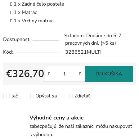
1 x Zadné čelo postele
1 x Matrac
1 x Vrchný matrac
Skladom. Dodáme do 5-7
Dostupnosť
pracovných dní.
(>5 ks)
Kód:
3286521MULTI
€326,70
DO KOŠÍKA
Jednotková cena:
Tlač
Opýtať sa
Zdieľať
Výhodné ceny a akcie
zabezpečujú, že naši zákazníci môžu nakupovať
s výhodou.