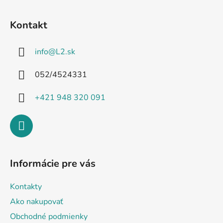
Z
á
Kontakt
p
ä
info
@
L2.sk
t
i
052/4524331
e
+421 948 320 091
Informácie pre vás
Kontakty
Ako nakupovať
Obchodné podmienky