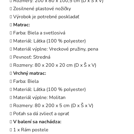
Rozmery: 200 x 80 x 100,5 cm (D x Š x V)
Zosilnené plastové nožičky
Výrobok je potrebné poskladať
Matrac:
Farba: Biela a svetlosivá
Materiál: Látka (100 % polyester)
Materiál výplne: Vreckové pružiny, pena
Pevnosť: Stredná
Rozmery: 80 x 200 x 20 cm (D x Š x V)
Vrchný matrac:
Farba: Biela
Materiál: Látka (100 % polyester)
Materiál výplne: Molitan
Rozmery: 80 x 200 x 5 cm (D x Š x V)
Poťah sa dá zvliecť a oprať
V balení sa nachádza:
1 x Rám postele