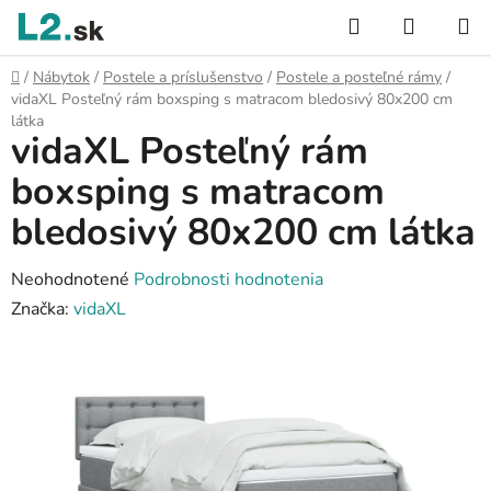
Prejsť
Hľadať
NÁKUP
na
KOŠÍK
obsah
Domov
/
Nábytok
/
Postele a príslušenstvo
/
Postele a posteľné rámy
/
vidaXL Posteľný rám boxsping s matracom bledosivý 80x200 cm
látka
vidaXL Posteľný rám
boxsping s matracom
bledosivý 80x200 cm látka
Priemerné
Neohodnotené
Podrobnosti hodnotenia
hodnotenie
Značka:
vidaXL
produktu
je
0,0
z
5
hviezdičiek.