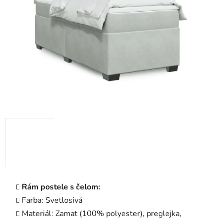
5
hviezdičiek.
Rám postele s čelom:
Farba: Svetlosivá
Materiál: Zamat (100% polyester), preglejka,