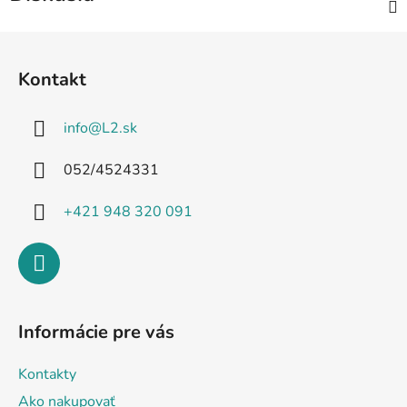
Z
á
Kontakt
p
ä
info
@
L2.sk
t
i
052/4524331
e
+421 948 320 091
Informácie pre vás
Kontakty
Ako nakupovať