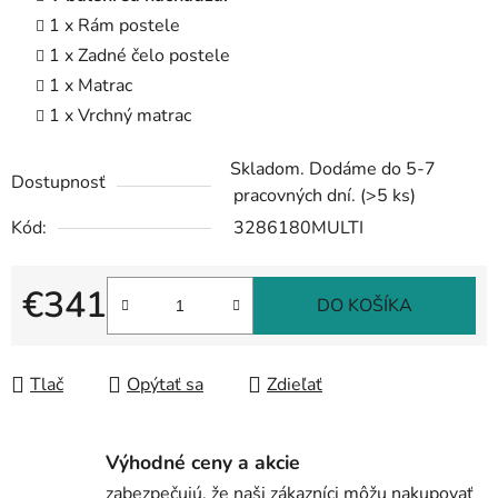
1 x Rám postele
1 x Zadné čelo postele
1 x Matrac
1 x Vrchný matrac
Skladom. Dodáme do 5-7
Dostupnosť
pracovných dní.
(>5 ks)
Kód:
3286180MULTI
€341
DO KOŠÍKA
Jednotková cena:
Tlač
Opýtať sa
Zdieľať
Výhodné ceny a akcie
zabezpečujú, že naši zákazníci môžu nakupovať