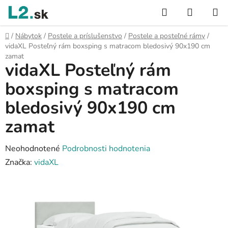
Prejsť
Hľadať
NÁKUP
na
KOŠÍK
obsah
Domov
/
Nábytok
/
Postele a príslušenstvo
/
Postele a posteľné rámy
/
vidaXL Posteľný rám boxsping s matracom bledosivý 90x190 cm
zamat
vidaXL Posteľný rám
boxsping s matracom
bledosivý 90x190 cm
zamat
Priemerné
Neohodnotené
Podrobnosti hodnotenia
hodnotenie
Značka:
vidaXL
produktu
je
0,0
z