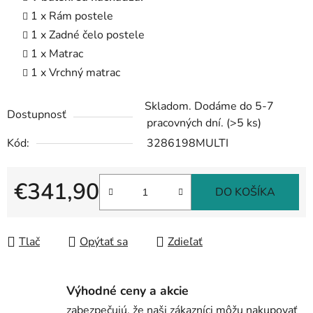
1 x Rám postele
1 x Zadné čelo postele
1 x Matrac
1 x Vrchný matrac
Skladom. Dodáme do 5-7
Dostupnosť
pracovných dní.
(>5 ks)
Kód:
3286198MULTI
€341,90
DO KOŠÍKA
Jednotková cena:
Tlač
Opýtať sa
Zdieľať
Výhodné ceny a akcie
zabezpečujú, že naši zákazníci môžu nakupovať