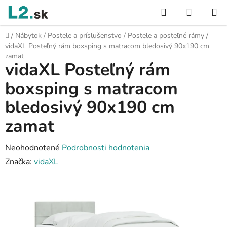
Prejsť
Hľadať
NÁKUP
na
KOŠÍK
obsah
Domov
/
Nábytok
/
Postele a príslušenstvo
/
Postele a posteľné rámy
/
vidaXL Posteľný rám boxsping s matracom bledosivý 90x190 cm
zamat
vidaXL Posteľný rám
boxsping s matracom
bledosivý 90x190 cm
zamat
Priemerné
Neohodnotené
Podrobnosti hodnotenia
hodnotenie
Značka:
vidaXL
produktu
je
0,0
z