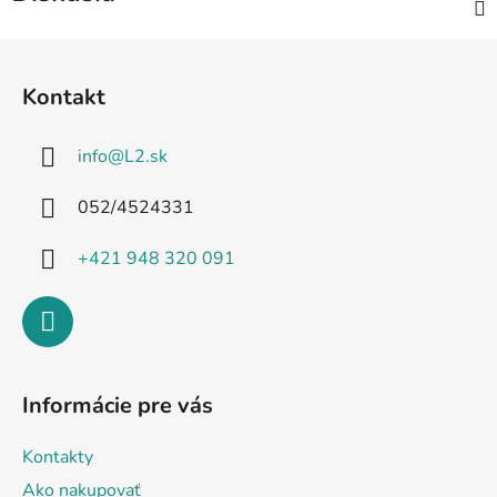
Z
á
Kontakt
p
ä
info
@
L2.sk
t
i
052/4524331
e
+421 948 320 091
Informácie pre vás
Kontakty
Ako nakupovať