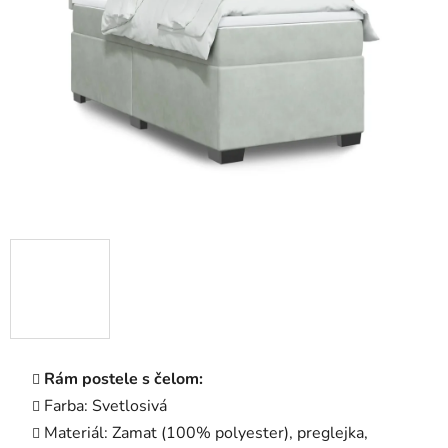
5
hviezdičiek.
Rám postele s čelom:
Farba: Svetlosivá
Materiál: Zamat (100% polyester), preglejka,