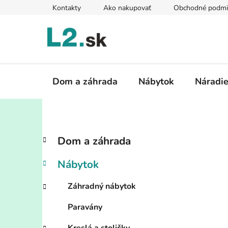
Prejsť
Kontakty
Ako nakupovať
Obchodné podmi
na
obsah
Dom a záhrada
Nábytok
Náradi
B
K
Preskočiť
Dom a záhrada
a
kategórie
o
t
č
Nábytok
e
n
g
ý
Záhradný nábytok
ó
p
r
Paravány
i
a
e