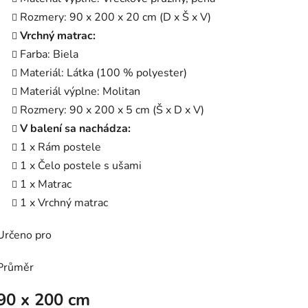
Rozmery: 90 x 200 x 20 cm (D x Š x V)
Vrchný matrac:
Farba: Biela
Materiál: Látka (100 % polyester)
Materiál výplne: Molitan
Rozmery: 90 x 200 x 5 cm (Š x D x V)
V balení sa nachádza:
1 x Rám postele
1 x Čelo postele s ušami
1 x Matrac
1 x Vrchný matrac
Určeno pro
Průměr
90 x 200 cm