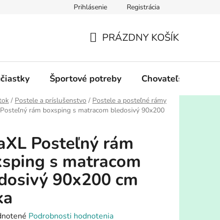
Prihlásenie
Registrácia
PRÁZDNY KOŠÍK
NÁKUPNÝ
KOŠÍK
účiastky
Športové potreby
Chovateľské potre
tok
/
Postele a príslušenstvo
/
Postele a posteľné rámy
 Posteľný rám boxsping s matracom bledosivý 90x200
aXL Posteľný rám
sping s matracom
dosivý 90x200 cm
ka
rné
notené
Podrobnosti hodnotenia