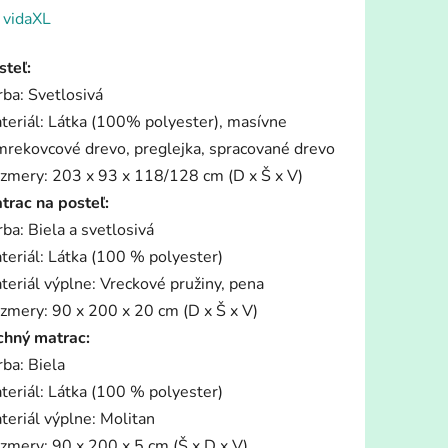
enie
:
vidaXL
tu
steľ:
rba: Svetlosivá
teriál: Látka (100% polyester), masívne
mrekovcové drevo, preglejka, spracované drevo
zmery: 203 x 93 x 118/128 cm (D x Š x V)
iek.
trac na posteľ:
rba: Biela a svetlosivá
teriál: Látka (100 % polyester)
teriál výplne: Vreckové pružiny, pena
zmery: 90 x 200 x 20 cm (D x Š x V)
chný matrac:
rba: Biela
teriál: Látka (100 % polyester)
teriál výplne: Molitan
zmery: 90 x 200 x 5 cm (Š x D x V)