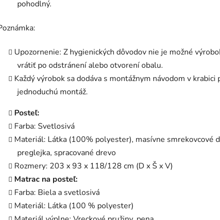
pohodlný.
Poznámka:
Upozornenie: Z hygienických dôvodov nie je možné výrobo
vrátiť po odstránení alebo otvorení obalu.
Každý výrobok sa dodáva s montážnym návodom v krabici 
jednoduchú montáž.
Posteľ:
Farba: Svetlosivá
Materiál: Látka (100% polyester), masívne smrekovcové d
preglejka, spracované drevo
Rozmery: 203 x 93 x 118/128 cm (D x Š x V)
Matrac na posteľ:
Farba: Biela a svetlosivá
Materiál: Látka (100 % polyester)
Materiál výplne: Vreckové pružiny, pena