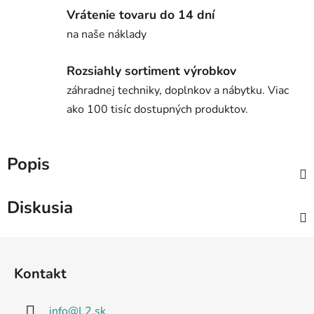
Vrátenie tovaru do 14 dní
na naše náklady
Rozsiahly sortiment výrobkov
záhradnej techniky, doplnkov a nábytku. Viac
ako 100 tisíc dostupných produktov.
Popis
Diskusia
Z
á
Kontakt
p
ä
info
@
L2.sk