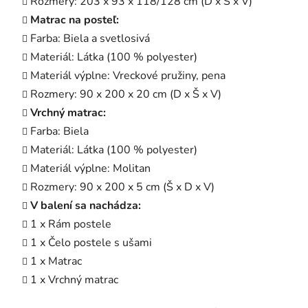
Rozmery: 203 x 93 x 118/128 cm (D x Š x V)
Matrac na posteľ:
Farba: Biela a svetlosivá
Materiál: Látka (100 % polyester)
Materiál výplne: Vreckové pružiny, pena
Rozmery: 90 x 200 x 20 cm (D x Š x V)
Vrchný matrac:
Farba: Biela
Materiál: Látka (100 % polyester)
Materiál výplne: Molitan
Rozmery: 90 x 200 x 5 cm (Š x D x V)
V balení sa nachádza:
1 x Rám postele
1 x Čelo postele s ušami
1 x Matrac
1 x Vrchný matrac