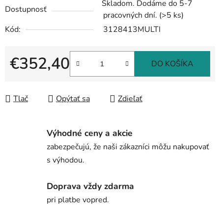
Skladom. Dodáme do 5-7
Dostupnosť
pracovných dní.
(>5 ks)
Kód:
3128413MULTI
€352,40
DO KOŠÍKA
Jednotková cena:
Tlač
Opýtať sa
Zdieľať
Výhodné ceny a akcie
zabezpečujú, že naši zákazníci môžu nakupovať
s výhodou.
Doprava vždy zdarma
pri platbe vopred.