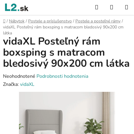
Prejsť
Hľadať
NÁKUP
na
KOŠÍK
obsah
Domov
/
Nábytok
/
Postele a príslušenstvo
/
Postele a posteľné rámy
/
vidaXL Posteľný rám boxsping s matracom bledosivý 90x200 cm
látka
vidaXL Posteľný rám
boxsping s matracom
bledosivý 90x200 cm látka
Priemerné
Neohodnotené
Podrobnosti hodnotenia
hodnotenie
Značka:
vidaXL
produktu
je
0,0
z
5
hviezdičiek.