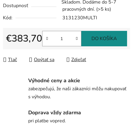
Skladom. Dodáme do 5-7
Dostupnosť
pracovných dní.
(>5 ks)
Kód:
3131230MULTI
€383,70
DO KOŠÍKA
Jednotková cena:
Tlač
Opýtať sa
Zdieľať
Výhodné ceny a akcie
zabezpečujú, že naši zákazníci môžu nakupovať
s výhodou.
Doprava vždy zdarma
pri platbe vopred.