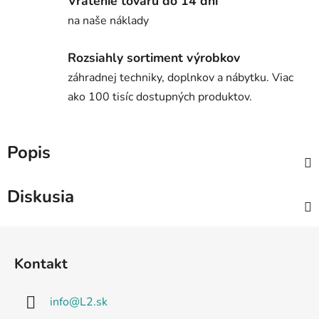
Vrátenie tovaru do 14 dní
na naše náklady
Rozsiahly sortiment výrobkov
záhradnej techniky, doplnkov a nábytku. Viac
ako 100 tisíc dostupných produktov.
Popis
Diskusia
Z
á
Kontakt
p
ä
info
@
L2.sk
t