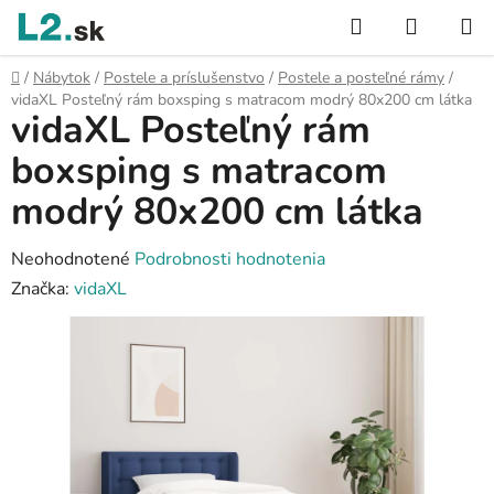
Prejsť
Hľadať
NÁKUP
na
KOŠÍK
obsah
Domov
/
Nábytok
/
Postele a príslušenstvo
/
Postele a posteľné rámy
/
vidaXL Posteľný rám boxsping s matracom modrý 80x200 cm látka
vidaXL Posteľný rám
boxsping s matracom
modrý 80x200 cm látka
Priemerné
Neohodnotené
Podrobnosti hodnotenia
hodnotenie
Značka:
vidaXL
produktu
je
0,0
z
5
hviezdičiek.