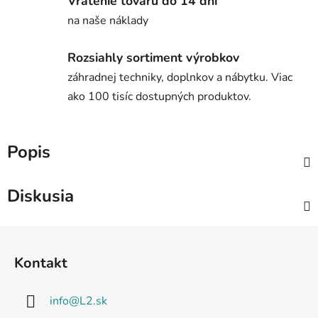
Vrátenie tovaru do 14 dní
na naše náklady
Rozsiahly sortiment výrobkov
záhradnej techniky, doplnkov a nábytku. Viac
ako 100 tisíc dostupných produktov.
Popis
Diskusia
Z
á
Kontakt
p
ä
info
@
L2.sk
t