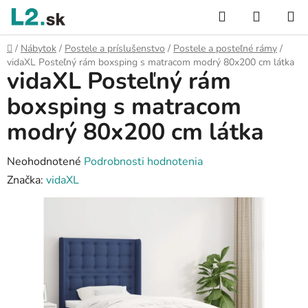
Prejsť
Hľadať
NÁKUP
na
KOŠÍK
obsah
Domov
/
Nábytok
/
Postele a príslušenstvo
/
Postele a posteľné rámy
/
vidaXL Posteľný rám boxsping s matracom modrý 80x200 cm látka
vidaXL Posteľný rám
boxsping s matracom
modrý 80x200 cm látka
Priemerné
Neohodnotené
Podrobnosti hodnotenia
hodnotenie
Značka:
vidaXL
produktu
je
0,0
z
5
hviezdičiek.