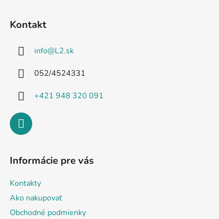
Z
á
Kontakt
p
ä
info
@
L2.sk
t
i
052/4524331
e
+421 948 320 091
Informácie pre vás
Kontakty
Ako nakupovať
Obchodné podmienky