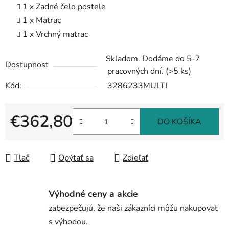
1 x Zadné čelo postele
1 x Matrac
1 x Vrchný matrac
Skladom. Dodáme do 5-7
Dostupnosť
pracovných dní.
(>5 ks)
Kód:
3286233MULTI
€362,80
DO KOŠÍKA
Jednotková cena:
Tlač
Opýtať sa
Zdieľať
Výhodné ceny a akcie
zabezpečujú, že naši zákazníci môžu nakupovať
s výhodou.