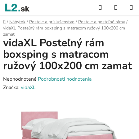
Prejsť
Hľadať
NÁKUP
na
KOŠÍK
obsah
Domov
/
Nábytok
/
Postele a príslušenstvo
/
Postele a posteľné rámy
/
vidaXL Posteľný rám boxsping s matracom ružový 100x200 cm
zamat
vidaXL Posteľný rám
boxsping s matracom
ružový 100x200 cm zamat
Priemerné
Neohodnotené
Podrobnosti hodnotenia
hodnotenie
Značka:
vidaXL
produktu
je
0,0
z
5
hviezdičiek.