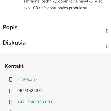
záhradnej techniky, doplnkov a nábytku. Viac
ako 100 tisíc dostupných produktov.
Popis
Diskusia
Z
á
Kontakt
p
ä
info
@
L2.sk
t
i
052/4524331
e
+421 948 320 091