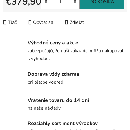
€379,90
DO KOŠÍKA
Jednotková cena:
Tlač
Opýtať sa
Zdieľať
Výhodné ceny a akcie
zabezpečujú, že naši zákazníci môžu nakupovať
s výhodou.
Doprava vždy zdarma
pri platbe vopred.
Vrátenie tovaru do 14 dní
na naše náklady
Rozsiahly sortiment výrobkov