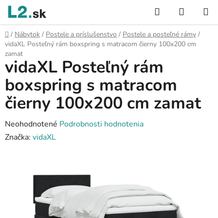
Prejsť
Hľadať
NÁKUP
na
KOŠÍK
obsah
Domov
/
Nábytok
/
Postele a príslušenstvo
/
Postele a posteľné rámy
/
vidaXL Posteľný rám boxspring s matracom čierny 100x200 cm
zamat
vidaXL Posteľný rám
boxspring s matracom
čierny 100x200 cm zamat
Priemerné
Neohodnotené
Podrobnosti hodnotenia
hodnotenie
Značka:
vidaXL
produktu
je
0,0
z
5
hviezdičiek.