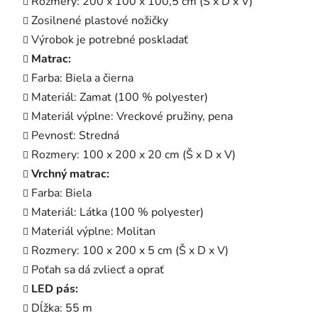
Rozmery: 200 x 100 x 100,5 cm (Š x D x V)
Zosilnené plastové nožičky
Výrobok je potrebné poskladať
Matrac:
Farba: Biela a čierna
Materiál: Zamat (100 % polyester)
Materiál výplne: Vreckové pružiny, pena
Pevnosť: Stredná
Rozmery: 100 x 200 x 20 cm (Š x D x V)
Vrchný matrac:
Farba: Biela
Materiál: Látka (100 % polyester)
Materiál výplne: Molitan
Rozmery: 100 x 200 x 5 cm (Š x D x V)
Poťah sa dá zvliecť a oprať
LED pás:
Dĺžka: 55 m