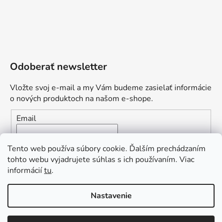
Odoberať newsletter
Vložte svoj e-mail a my Vám budeme zasielať informácie
o nových produktoch na našom e-shope.
Email
Vložením e-mailu súhlasíte s
podmienkami ochrany
Tento web používa súbory cookie. Ďalším prechádzaním
osobných údajov
tohto webu vyjadrujete súhlas s ich používaním. Viac
informácií
tu
.
PRIHLÁSIŤ SA
„Odpovedám okamžite. S čím vám
Nastavenie
môžem pomôcť?“
Obľúbená ponuka
: Zaplaťte vopred a získajte