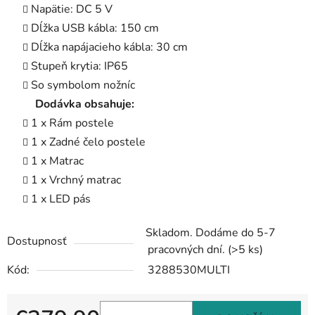
Napätie: DC 5 V
Dĺžka USB kábla: 150 cm
Dĺžka napájacieho kábla: 30 cm
Stupeň krytia: IP65
So symbolom nožníc
Dodávka obsahuje:
1 x Rám postele
1 x Zadné čelo postele
1 x Matrac
1 x Vrchný matrac
1 x LED pás
Skladom. Dodáme do 5-7
Dostupnosť
pracovných dní.
(>5 ks)
Kód:
3288530MULTI