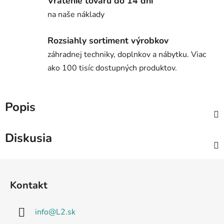
Vrátenie tovaru do 14 dní
na naše náklady
Rozsiahly sortiment výrobkov
záhradnej techniky, doplnkov a nábytku. Viac
ako 100 tisíc dostupných produktov.
Popis
Diskusia
Z
á
Kontakt
p
ä
info
@
L2.sk
t