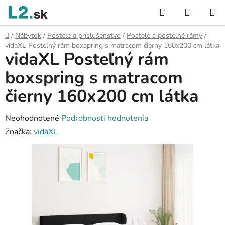
Prejsť
Hľadať
NÁKUP
na
KOŠÍK
obsah
Domov
/
Nábytok
/
Postele a príslušenstvo
/
Postele a posteľné rámy
/
vidaXL Posteľný rám boxspring s matracom čierny 160x200 cm látka
vidaXL Posteľný rám
boxspring s matracom
čierny 160x200 cm látka
Priemerné
Neohodnotené
Podrobnosti hodnotenia
hodnotenie
Značka:
vidaXL
produktu
je
0,0
z
5
hviezdičiek.