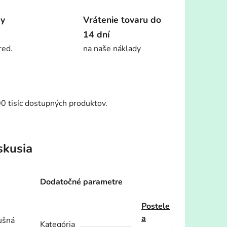
dy
Vrátenie tovaru do
14 dní
red.
na naše náklady
00 tisíc dostupných produktov.
skusia
Dodatočné parametre
Postele
a
dušná
Kategória