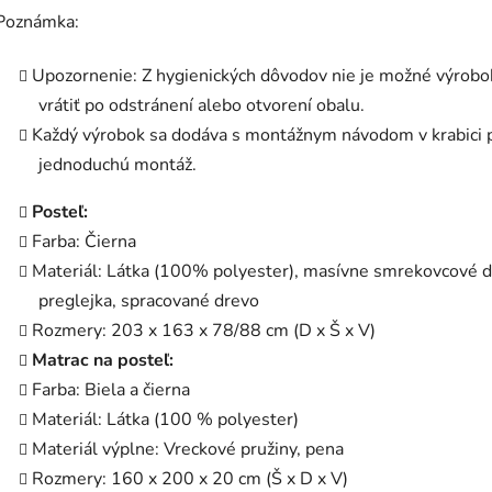
Poznámka:
Upozornenie: Z hygienických dôvodov nie je možné výrobo
vrátiť po odstránení alebo otvorení obalu.
Každý výrobok sa dodáva s montážnym návodom v krabici 
jednoduchú montáž.
Posteľ:
Farba: Čierna
Materiál: Látka (100% polyester), masívne smrekovcové d
preglejka, spracované drevo
Rozmery: 203 x 163 x 78/88 cm (D x Š x V)
Matrac na posteľ:
Farba: Biela a čierna
Materiál: Látka (100 % polyester)
Materiál výplne: Vreckové pružiny, pena
Rozmery: 160 x 200 x 20 cm (Š x D x V)