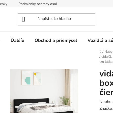
enky
Podmienky ochrany osobných údajov
e
Ďalšíe
Obchod a priemysel
Vozidlá a s
Domov
/
Náby
/
vidaXL
cm látka
vid
box
čie
Prieme
Neohod
hodnot
Značka