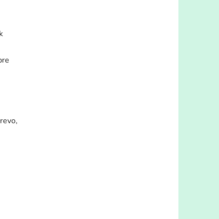
k
pre
revo,