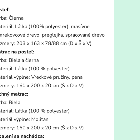
tu
steľ:
rba: Čierna
teriál: Látka (100% polyester), masívne
mrekovcové drevo, preglejka, spracované drevo
zmery: 203 x 163 x 78/88 cm (D x Š x V)
iek.
trac na posteľ:
rba: Biela a čierna
teriál: Látka (100 % polyester)
teriál výplne: Vreckové pružiny, pena
zmery: 160 x 200 x 20 cm (Š x D x V)
chný matrac:
rba: Biela
teriál: Látka (100 % polyester)
teriál výplne: Molitan
zmery: 160 x 200 x 20 cm (Š x D x V)
balení sa nachádza: