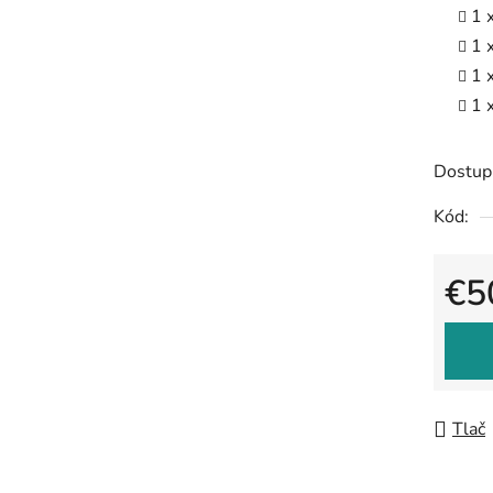
1 
1 
1 
1 
Dostup
Kód:
€5
Jedno
Tlač