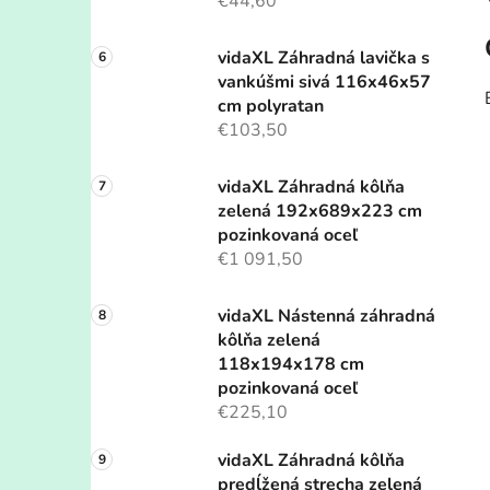
€44,60
vidaXL Záhradná lavička s
vankúšmi sivá 116x46x57
cm polyratan
€103,50
vidaXL Záhradná kôlňa
zelená 192x689x223 cm
pozinkovaná oceľ
€1 091,50
vidaXL Nástenná záhradná
kôlňa zelená
118x194x178 cm
pozinkovaná oceľ
€225,10
vidaXL Záhradná kôlňa
predĺžená strecha zelená