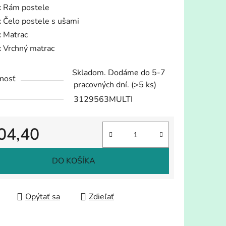
x Rám postele
x Čelo postele s ušami
x Matrac
x Vrchný matrac
Skladom. Dodáme do 5-7
nosť
pracovných dní.
(>5 ks)
3129563MULTI
04,40
tková cena:
DO KOŠÍKA
Opýtať sa
Zdieľať