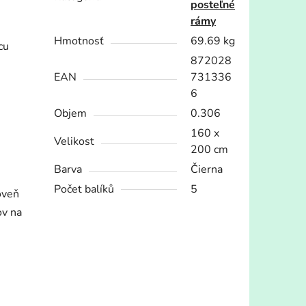
posteľné
rámy
Hmotnosť
69.69 kg
cu
872028
EAN
731336
6
Objem
0.306
160 x
Velikost
200 cm
Barva
Čierna
Počet balíků
5
oveň
ov na