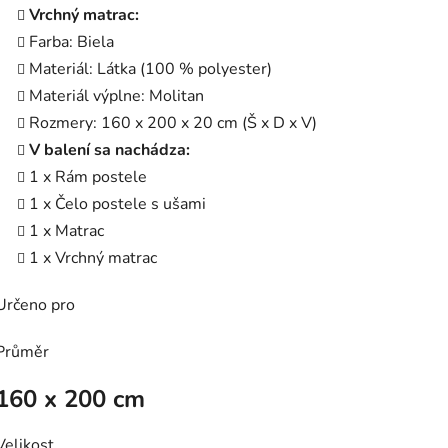
Vrchný matrac:
Farba: Biela
Materiál: Látka (100 % polyester)
Materiál výplne: Molitan
Rozmery: 160 x 200 x 20 cm (Š x D x V)
V balení sa nachádza:
1 x Rám postele
1 x Čelo postele s ušami
1 x Matrac
1 x Vrchný matrac
Určeno pro
Průměr
160 x 200 cm
Velikost