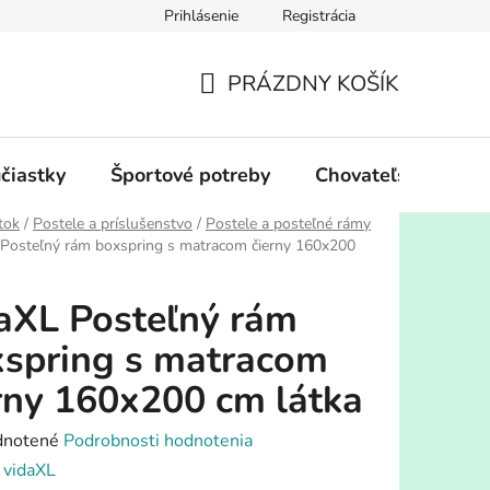
Prihlásenie
Registrácia
PRÁZDNY KOŠÍK
NÁKUPNÝ
KOŠÍK
účiastky
Športové potreby
Chovateľské potre
tok
/
Postele a príslušenstvo
/
Postele a posteľné rámy
 Posteľný rám boxspring s matracom čierny 160x200
aXL Posteľný rám
spring s matracom
rny 160x200 cm látka
rné
notené
Podrobnosti hodnotenia
enie
:
vidaXL