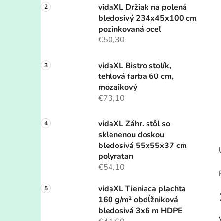
vidaXL Držiak na polená
bledosivý 234x45x100 cm
pozinkovaná oceľ
€50,30
vidaXL Bistro stolík,
tehlová farba 60 cm,
mozaikový
€73,10
vidaXL Záhr. stôl so
sklenenou doskou
bledosivá 55x55x37 cm
polyratan
€54,10
vidaXL Tieniaca plachta
160 g/m² obdĺžniková
bledosivá 3x6 m HDPE