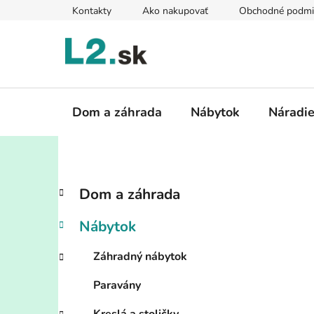
Prejsť
Kontakty
Ako nakupovať
Obchodné podmi
na
obsah
Dom a záhrada
Nábytok
Náradi
B
K
Preskočiť
Dom a záhrada
a
kategórie
o
t
č
Nábytok
e
n
g
ý
Záhradný nábytok
ó
p
r
Paravány
i
a
e