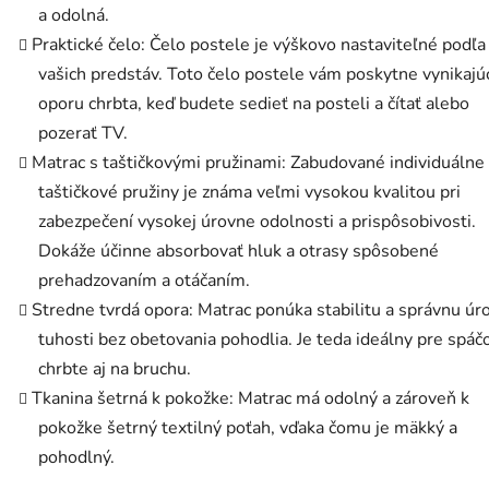
a odolná.
Praktické čelo: Čelo postele je výškovo nastaviteľné podľa
vašich predstáv. Toto čelo postele vám poskytne vynikajú
oporu chrbta, keď budete sedieť na posteli a čítať alebo
pozerať TV.
Matrac s taštičkovými pružinami: Zabudované individuálne
taštičkové pružiny je známa veľmi vysokou kvalitou pri
zabezpečení vysokej úrovne odolnosti a prispôsobivosti.
Dokáže účinne absorbovať hluk a otrasy spôsobené
prehadzovaním a otáčaním.
Stredne tvrdá opora: Matrac ponúka stabilitu a správnu úr
tuhosti bez obetovania pohodlia. Je teda ideálny pre spáč
chrbte aj na bruchu.
Tkanina šetrná k pokožke: Matrac má odolný a zároveň k
pokožke šetrný textilný poťah, vďaka čomu je mäkký a
pohodlný.