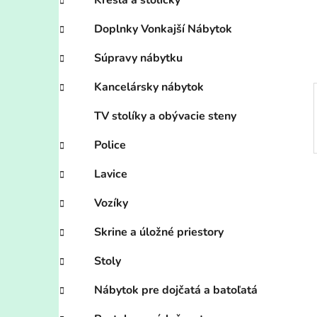
n
Kreslá a stoličky
e
Doplnky Vonkajší Nábytok
l
Súpravy nábytku
Kancelársky nábytok
TV stolíky a obývacie steny
Police
Lavice
Vozíky
Skrine a úložné priestory
Stoly
Nábytok pre dojčatá a batoľatá