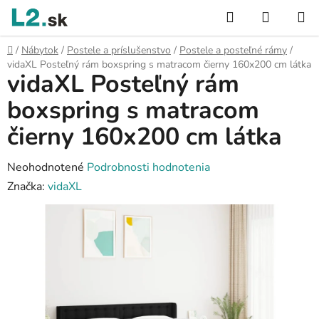
Prejsť
Hľadať
NÁKUP
na
KOŠÍK
obsah
Domov
/
Nábytok
/
Postele a príslušenstvo
/
Postele a posteľné rámy
/
vidaXL Posteľný rám boxspring s matracom čierny 160x200 cm látka
vidaXL Posteľný rám
boxspring s matracom
čierny 160x200 cm látka
Priemerné
Neohodnotené
Podrobnosti hodnotenia
hodnotenie
Značka:
vidaXL
produktu
je
0,0
z
5
hviezdičiek.