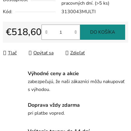
pracovných dní.
(>5 ks)
Kód:
3130043MULTI
€518,60
DO KOŠÍKA
Jednotková cena:
Tlač
Opýtať sa
Zdieľať
Výhodné ceny a akcie
zabezpečujú, že naši zákazníci môžu nakupovať
s výhodou.
Doprava vždy zdarma
pri platbe vopred.