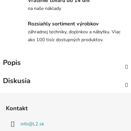
Vrátenie tovaru do 14 dní
na naše náklady
Rozsiahly sortiment výrobkov
záhradnej techniky, doplnkov a nábytku. Viac
ako 100 tisíc dostupných produktov.
Popis
Diskusia
Z
á
Kontakt
p
ä
info
@
L2.sk
t