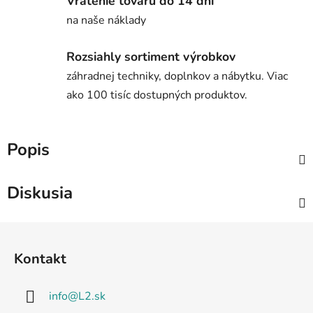
Vrátenie tovaru do 14 dní
na naše náklady
Rozsiahly sortiment výrobkov
záhradnej techniky, doplnkov a nábytku. Viac
ako 100 tisíc dostupných produktov.
Popis
Diskusia
Z
á
Kontakt
p
ä
info
@
L2.sk
t