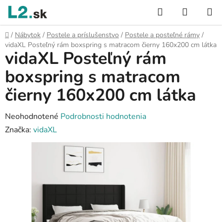
Prejsť
Hľadať
NÁKUP
na
KOŠÍK
obsah
Domov
/
Nábytok
/
Postele a príslušenstvo
/
Postele a posteľné rámy
/
vidaXL Posteľný rám boxspring s matracom čierny 160x200 cm látka
vidaXL Posteľný rám
boxspring s matracom
čierny 160x200 cm látka
Priemerné
Neohodnotené
Podrobnosti hodnotenia
hodnotenie
Značka:
vidaXL
produktu
je
0,0
z
5
hviezdičiek.