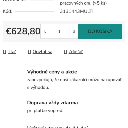
pracovných dní.
(>5 ks)
Kód:
3131443MULTI
€628,80
DO KOŠÍKA
Jednotková cena:
Tlač
Opýtať sa
Zdieľať
Výhodné ceny a akcie
zabezpečujú, že naši zákazníci môžu nakupovať
s výhodou.
Doprava vždy zdarma
pri platbe vopred.