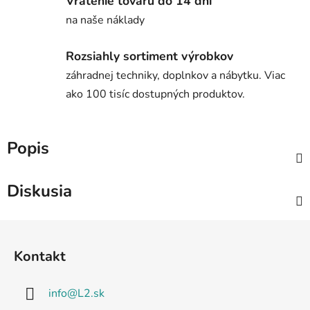
Vrátenie tovaru do 14 dní
na naše náklady
Rozsiahly sortiment výrobkov
záhradnej techniky, doplnkov a nábytku. Viac
ako 100 tisíc dostupných produktov.
Popis
Diskusia
Z
á
Kontakt
p
ä
info
@
L2.sk
t