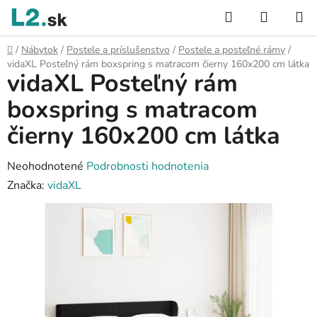
Prejsť
Hľadať
NÁKUP
na
KOŠÍK
obsah
Domov
/
Nábytok
/
Postele a príslušenstvo
/
Postele a posteľné rámy
/
vidaXL Posteľný rám boxspring s matracom čierny 160x200 cm látka
vidaXL Posteľný rám
boxspring s matracom
čierny 160x200 cm látka
Priemerné
Neohodnotené
Podrobnosti hodnotenia
hodnotenie
Značka:
vidaXL
produktu
je
0,0
z
5
hviezdičiek.