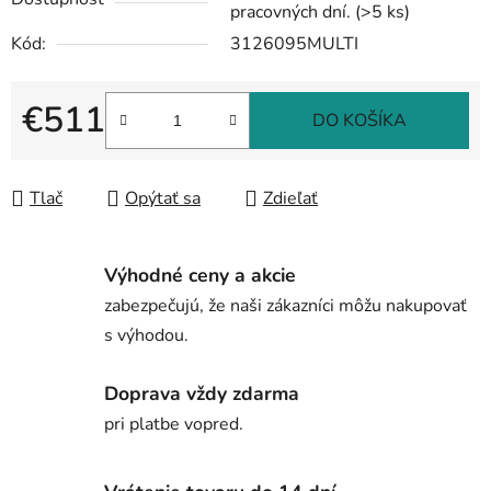
pracovných dní.
(>5 ks)
Kód:
3126095MULTI
€511
DO KOŠÍKA
Jednotková cena:
Tlač
Opýtať sa
Zdieľať
Výhodné ceny a akcie
zabezpečujú, že naši zákazníci môžu nakupovať
s výhodou.
Doprava vždy zdarma
pri platbe vopred.