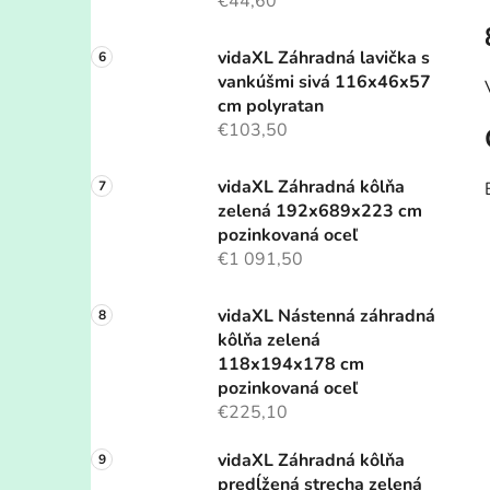
€44,60
vidaXL Záhradná lavička s
vankúšmi sivá 116x46x57
cm polyratan
€103,50
vidaXL Záhradná kôlňa
zelená 192x689x223 cm
pozinkovaná oceľ
€1 091,50
vidaXL Nástenná záhradná
kôlňa zelená
118x194x178 cm
pozinkovaná oceľ
€225,10
vidaXL Záhradná kôlňa
predĺžená strecha zelená