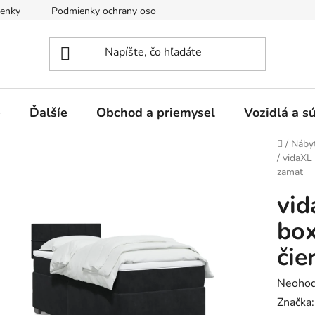
enky
Podmienky ochrany osobných údajov
e
Ďalšíe
Obchod a priemysel
Vozidlá a s
Domov
/
Náby
/
vidaXL
zamat
vid
box
čie
Prieme
Neohod
hodnot
Značka