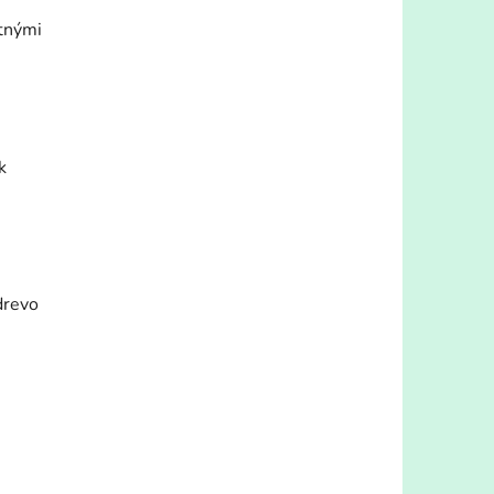
stnými
k
drevo