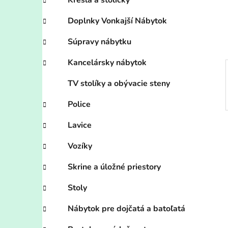
n
Kreslá a stoličky
e
Doplnky Vonkajší Nábytok
l
Súpravy nábytku
Kancelársky nábytok
TV stolíky a obývacie steny
Police
Lavice
Vozíky
Skrine a úložné priestory
Stoly
Nábytok pre dojčatá a batoľatá