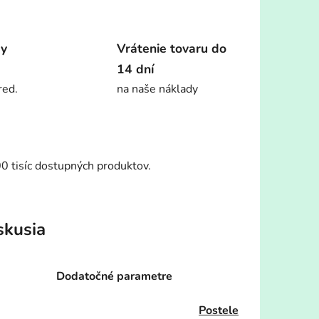
dy
Vrátenie tovaru do
14 dní
red.
na naše náklady
00 tisíc dostupných produktov.
skusia
Dodatočné parametre
Postele