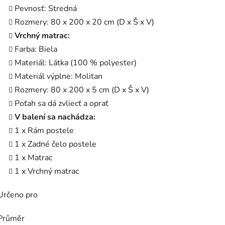
Pevnosť: Stredná
Rozmery: 80 x 200 x 20 cm (D x Š x V)
Vrchný matrac:
Farba: Biela
Materiál: Látka (100 % polyester)
Materiál výplne: Molitan
Rozmery: 80 x 200 x 5 cm (D x Š x V)
Poťah sa dá zvliecť a oprať
V balení sa nachádza:
1 x Rám postele
1 x Zadné čelo postele
1 x Matrac
1 x Vrchný matrac
Určeno pro
Průměr