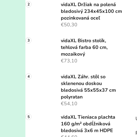
vidaXL Držiak na polená
bledosivý 234x45x100 cm
pozinkovaná oceľ
€50,30
vidaXL Bistro stolík,
tehlová farba 60 cm,
mozaikový
€73,10
vidaXL Záhr. stôl so
sklenenou doskou
bledosivá 55x55x37 cm
polyratan
€54,10
vidaXL Tieniaca plachta
160 g/m² obdĺžniková
bledosivá 3x6 m HDPE