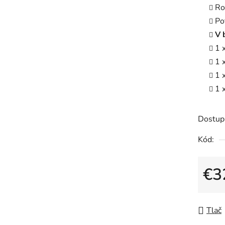
Ro
Po
V 
1 
1 
1 
1 
Dostup
Kód:
€3
Jedno
Tlač