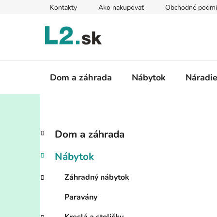
Prejsť
Kontakty
Ako nakupovať
Obchodné podmi
na
obsah
Dom a záhrada
Nábytok
Náradi
B
K
Preskočiť
Dom a záhrada
a
kategórie
o
t
č
Nábytok
e
n
g
ý
Záhradný nábytok
ó
p
r
Paravány
i
a
e