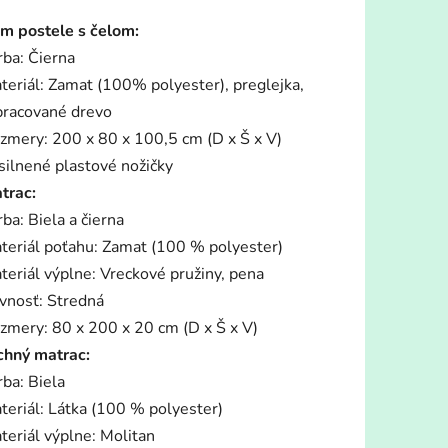
tu
m postele s čelom:
rba: Čierna
teriál: Zamat (100% polyester), preglejka,
pracované drevo
zmery: 200 x 80 x 100,5 cm (D x Š x V)
iek.
silnené plastové nožičky
trac:
rba: Biela a čierna
teriál poťahu: Zamat (100 % polyester)
teriál výplne: Vreckové pružiny, pena
vnosť: Stredná
zmery: 80 x 200 x 20 cm (D x Š x V)
chný matrac:
rba: Biela
teriál: Látka (100 % polyester)
teriál výplne: Molitan