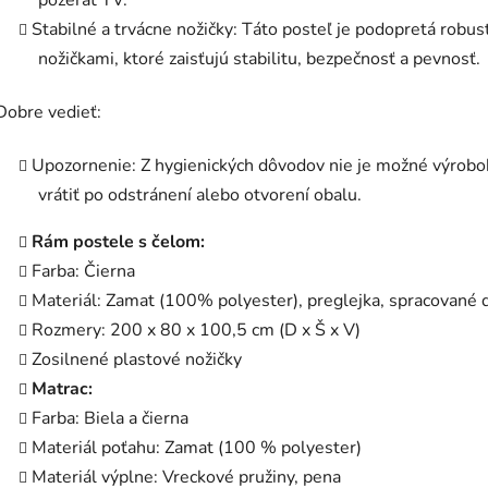
pozerať TV.
Stabilné a trvácne nožičky: Táto posteľ je podopretá robu
nožičkami, ktoré zaisťujú stabilitu, bezpečnosť a pevnosť.
Dobre vedieť:
Upozornenie: Z hygienických dôvodov nie je možné výrobo
vrátiť po odstránení alebo otvorení obalu.
Rám postele s čelom:
Farba: Čierna
Materiál: Zamat (100% polyester), preglejka, spracované 
Rozmery: 200 x 80 x 100,5 cm (D x Š x V)
Zosilnené plastové nožičky
Matrac:
Farba: Biela a čierna
Materiál poťahu: Zamat (100 % polyester)
Materiál výplne: Vreckové pružiny, pena