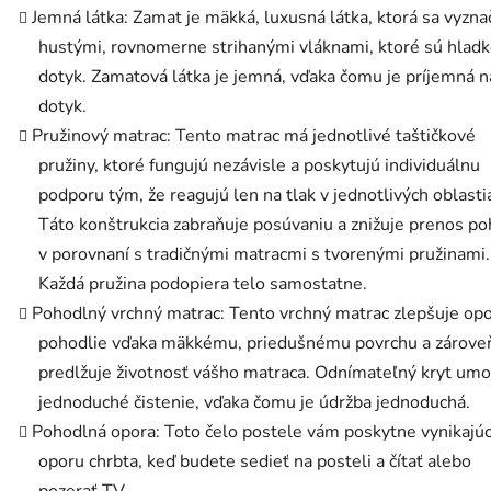
Jemná látka: Zamat je mäkká, luxusná látka, ktorá sa vyzna
hustými, rovnomerne strihanými vláknami, ktoré sú hladk
dotyk. Zamatová látka je jemná, vďaka čomu je príjemná n
dotyk.
Pružinový matrac: Tento matrac má jednotlivé taštičkové
pružiny, ktoré fungujú nezávisle a poskytujú individuálnu
podporu tým, že reagujú len na tlak v jednotlivých oblasti
Táto konštrukcia zabraňuje posúvaniu a znižuje prenos p
v porovnaní s tradičnými matracmi s tvorenými pružinami.
Každá pružina podopiera telo samostatne.
Pohodlný vrchný matrac: Tento vrchný matrac zlepšuje opo
pohodlie vďaka mäkkému, priedušnému povrchu a zárove
predlžuje životnosť vášho matraca. Odnímateľný kryt um
jednoduché čistenie, vďaka čomu je údržba jednoduchá.
Pohodlná opora: Toto čelo postele vám poskytne vynikajú
oporu chrbta, keď budete sedieť na posteli a čítať alebo