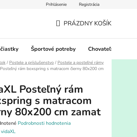
Prihlásenie
Registrácia
PRÁZDNY KOŠÍK
NÁKUPNÝ
KOŠÍK
účiastky
Športové potreby
Chovateľské potre
tok
/
Postele a príslušenstvo
/
Postele a posteľné rámy
 Posteľný rám boxspring s matracom čierny 80x200 cm
aXL Posteľný rám
spring s matracom
rny 80x200 cm zamat
rné
notené
Podrobnosti hodnotenia
enie
:
vidaXL