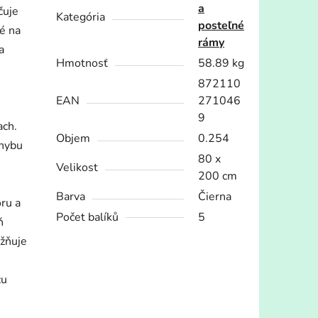
a
čuje
Kategória
posteľné
é na
rámy
a
Hmotnosť
58.89 kg
872110
EAN
271046
9
ach.
Objem
0.254
ohybu
80 x
Velikost
200 cm
Barva
Čierna
ru a
Počet balíků
5
ň
ožňuje
cu