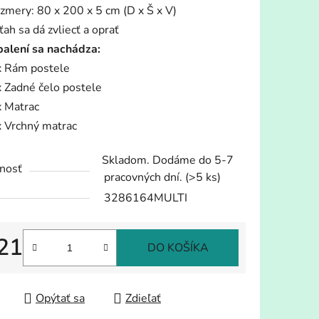
zmery: 80 x 200 x 5 cm (D x Š x V)
ťah sa dá zvliecť a oprať
balení sa nachádza:
x Rám postele
x Zadné čelo postele
x Matrac
x Vrchný matrac
Skladom. Dodáme do 5-7
nosť
pracovných dní.
(>5 ks)
3286164MULTI
21
DO KOŠÍKA
tková cena:
Opýtať sa
Zdieľať