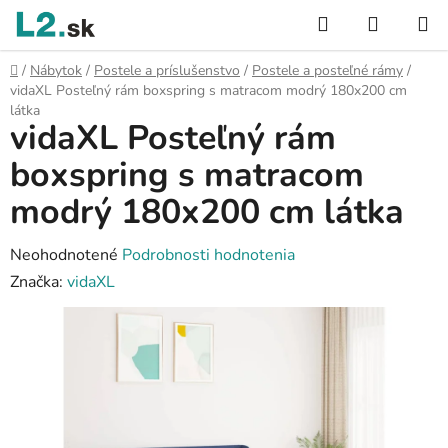
Prejsť
Hľadať
NÁKUP
na
KOŠÍK
obsah
Domov
/
Nábytok
/
Postele a príslušenstvo
/
Postele a posteľné rámy
/
vidaXL Posteľný rám boxspring s matracom modrý 180x200 cm
látka
vidaXL Posteľný rám
boxspring s matracom
modrý 180x200 cm látka
Priemerné
Neohodnotené
Podrobnosti hodnotenia
hodnotenie
Značka:
vidaXL
produktu
je
0,0
z
5
hviezdičiek.