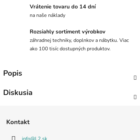
Vrátenie tovaru do 14 dní
na naše náklady
Rozsiahly sortiment výrobkov
záhradnej techniky, doplnkov a nábytku. Viac
ako 100 tisíc dostupných produktov.
Popis
Diskusia
Z
á
Kontakt
p
ä
info
@
L2.sk