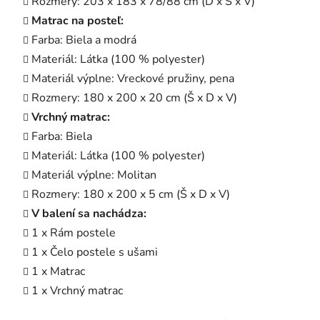
Rozmery: 203 x 183 x 78/88 cm (D x Š x V)
Matrac na posteľ:
Farba: Biela a modrá
Materiál: Látka (100 % polyester)
Materiál výplne: Vreckové pružiny, pena
Rozmery: 180 x 200 x 20 cm (Š x D x V)
Vrchný matrac:
Farba: Biela
Materiál: Látka (100 % polyester)
Materiál výplne: Molitan
Rozmery: 180 x 200 x 5 cm (Š x D x V)
V balení sa nachádza:
1 x Rám postele
1 x Čelo postele s ušami
1 x Matrac
1 x Vrchný matrac