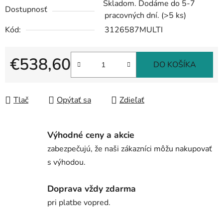
Skladom. Dodáme do 5-7
Dostupnosť
pracovných dní.
(>5 ks)
Kód:
3126587MULTI
€538,60
DO KOŠÍKA
Jednotková cena:
Tlač
Opýtať sa
Zdieľať
Výhodné ceny a akcie
zabezpečujú, že naši zákazníci môžu nakupovať
s výhodou.
Doprava vždy zdarma
pri platbe vopred.