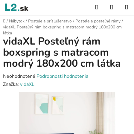
Prejsť
Hľadať
NÁKUP
na
KOŠÍK
obsah
Domov
/
Nábytok
/
Postele a príslušenstvo
/
Postele a posteľné rámy
/
vidaXL Posteľný rám boxspring s matracom modrý 180x200 cm
látka
vidaXL Posteľný rám
boxspring s matracom
modrý 180x200 cm látka
Priemerné
Neohodnotené
Podrobnosti hodnotenia
hodnotenie
Značka:
vidaXL
produktu
je
0,0
z
5
hviezdičiek.