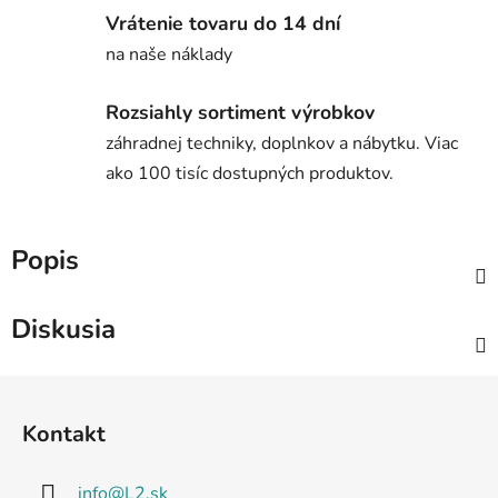
Vrátenie tovaru do 14 dní
na naše náklady
Rozsiahly sortiment výrobkov
záhradnej techniky, doplnkov a nábytku. Viac
ako 100 tisíc dostupných produktov.
Popis
Diskusia
Z
á
Kontakt
p
ä
info
@
L2.sk