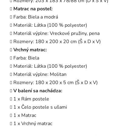
Rozmery: 203 x 183 x 78/88 cm (D x Š x V)
Matrac na posteľ:
Farba: Biela a modrá
Materiál: Látka (100 % polyester)
Materiál výplne: Vreckové pružiny, pena
Rozmery: 180 x 200 x 20 cm (Š x D x V)
Vrchný matrac:
Farba: Biela
Materiál: Látka (100 % polyester)
Materiál výplne: Molitan
Rozmery: 180 x 200 x 5 cm (Š x D x V)
V balení sa nachádza:
1 x Rám postele
1 x Čelo postele s ušami
1 x Matrac
1 x Vrchný matrac