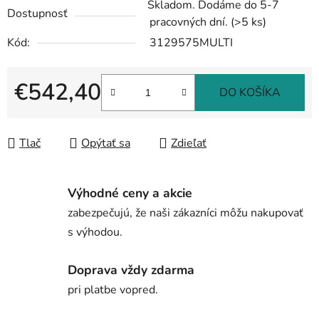
Skladom. Dodáme do 5-7
Dostupnosť
pracovných dní.
(>5 ks)
Kód:
3129575MULTI
€542,40
DO KOŠÍKA
Jednotková cena:
Tlač
Opýtať sa
Zdieľať
Výhodné ceny a akcie
zabezpečujú, že naši zákazníci môžu nakupovať
s výhodou.
Doprava vždy zdarma
pri platbe vopred.