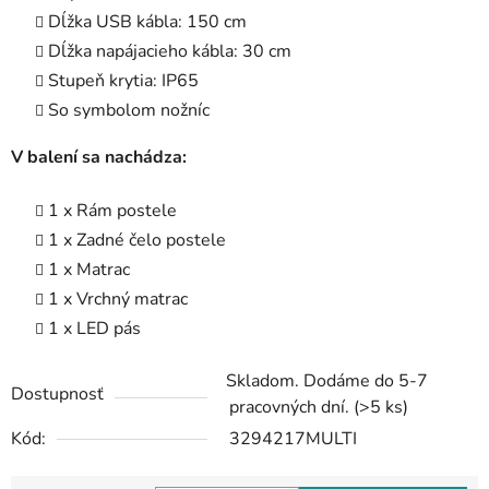
Dĺžka USB kábla: 150 cm
Dĺžka napájacieho kábla: 30 cm
Stupeň krytia: IP65
So symbolom nožníc
V balení sa nachádza:
1 x Rám postele
1 x Zadné čelo postele
1 x Matrac
1 x Vrchný matrac
1 x LED pás
Skladom. Dodáme do 5-7
Dostupnosť
pracovných dní.
(>5 ks)
Kód:
3294217MULTI