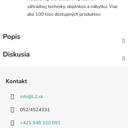
záhradnej techniky, doplnkov a nábytku. Viac
ako 100 tisíc dostupných produktov.
Popis
Diskusia
Z
á
Kontakt
p
ä
info
@
L2.sk
t
i
052/4524331
e
+421 948 320 091