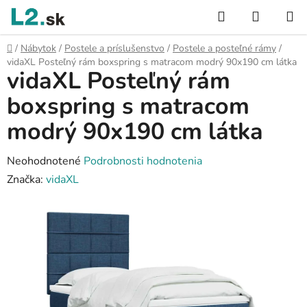
Prejsť
Hľadať
NÁKUP
na
KOŠÍK
obsah
Domov
/
Nábytok
/
Postele a príslušenstvo
/
Postele a posteľné rámy
/
vidaXL Posteľný rám boxspring s matracom modrý 90x190 cm látka
vidaXL Posteľný rám
boxspring s matracom
modrý 90x190 cm látka
Priemerné
Neohodnotené
Podrobnosti hodnotenia
hodnotenie
Značka:
vidaXL
produktu
je
0,0
z
5
hviezdičiek.