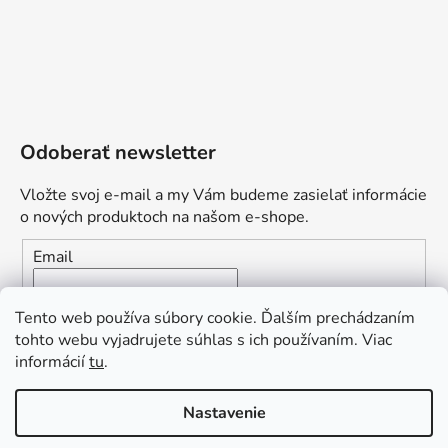
Odoberať newsletter
Vložte svoj e-mail a my Vám budeme zasielať informácie
o nových produktoch na našom e-shope.
Email
Vložením e-mailu súhlasíte s
podmienkami ochrany
Tento web používa súbory cookie. Ďalším prechádzaním
osobných údajov
tohto webu vyjadrujete súhlas s ich používaním. Viac
informácií
tu
.
PRIHLÁSIŤ SA
„Odpovedám okamžite. S čím vám
Nastavenie
môžem pomôcť?“