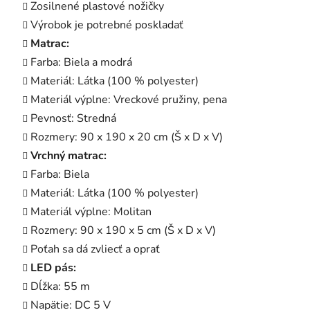
Zosilnené plastové nožičky
Výrobok je potrebné poskladať
Matrac:
Farba: Biela a modrá
Materiál: Látka (100 % polyester)
Materiál výplne: Vreckové pružiny, pena
Pevnosť: Stredná
Rozmery: 90 x 190 x 20 cm (Š x D x V)
Vrchný matrac:
Farba: Biela
Materiál: Látka (100 % polyester)
Materiál výplne: Molitan
Rozmery: 90 x 190 x 5 cm (Š x D x V)
Poťah sa dá zvliecť a oprať
LED pás:
Dĺžka: 55 m
Napätie: DC 5 V