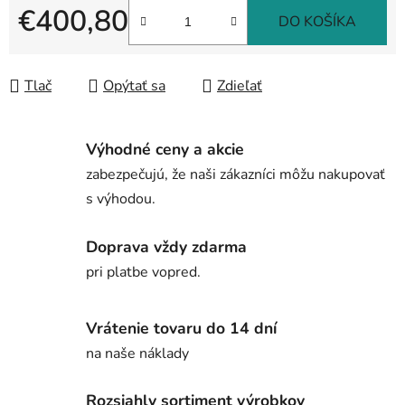
€400,80
DO KOŠÍKA
Jednotková cena:
Tlač
Opýtať sa
Zdieľať
Výhodné ceny a akcie
zabezpečujú, že naši zákazníci môžu nakupovať
s výhodou.
Doprava vždy zdarma
pri platbe vopred.
Vrátenie tovaru do 14 dní
na naše náklady
Rozsiahly sortiment výrobkov