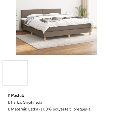
5
hviezdičiek.
Posteľ:
Farba: Sivohnedá
Materiál: Látka (100% polyester), preglejka,