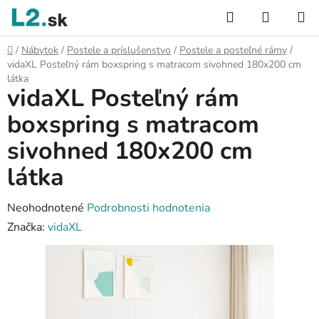
Prejsť
Hľadať
NÁKUP
na
KOŠÍK
obsah
Domov
/
Nábytok
/
Postele a príslušenstvo
/
Postele a posteľné rámy
/
vidaXL Posteľný rám boxspring s matracom sivohned 180x200 cm
látka
vidaXL Posteľný rám
boxspring s matracom
sivohned 180x200 cm
látka
Priemerné
Neohodnotené
Podrobnosti hodnotenia
hodnotenie
Značka:
vidaXL
produktu
je
0,0
z