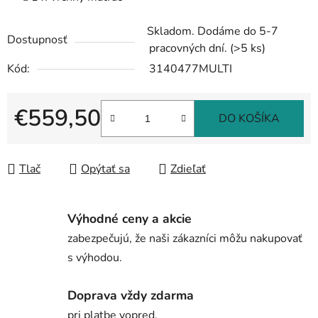
Skladom. Dodáme do 5-7
Dostupnosť
pracovných dní.
(>5 ks)
Kód:
3140477MULTI
€559,50
DO KOŠÍKA
Jednotková cena:
Tlač
Opýtať sa
Zdieľať
Výhodné ceny a akcie
zabezpečujú, že naši zákazníci môžu nakupovať
s výhodou.
Doprava vždy zdarma
pri platbe vopred.