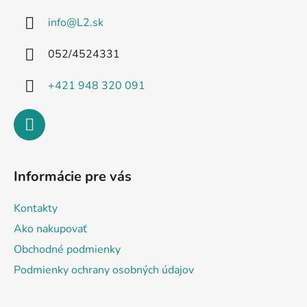
ä
info
@
L2.sk
t
i
052/4524331
e
+421 948 320 091
Informácie pre vás
Kontakty
Ako nakupovať
Obchodné podmienky
Podmienky ochrany osobných údajov