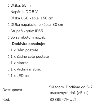
Dĺžka: 55 m
Napätie: DC 5 V
Dĺžka USB kábla: 150 cm
Dĺžka napájacieho kábla: 30 cm
Stupeň krytia: IP65
So symbolom nožníc
Dodávka obsahuje:
1 x Rám postele
1 x Zadné čelo postele
1 x Matrac
1 x Vrchný matrac
1 x LED pás
Skladom. Dodáme do 5-7
Dostupnosť
pracovných dní.
(>5 ks)
Kód:
3288547MULTI