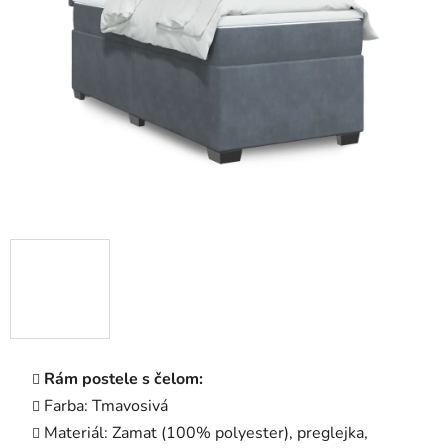
5
hviezdičiek.
Rám postele s čelom:
Farba: Tmavosivá
Materiál: Zamat (100% polyester), preglejka,