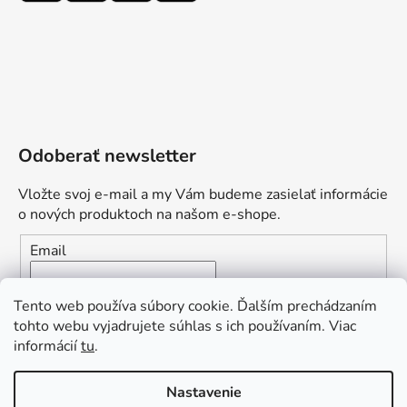
Odoberať newsletter
Vložte svoj e-mail a my Vám budeme zasielať informácie
o nových produktoch na našom e-shope.
Email
Vložením e-mailu súhlasíte s
podmienkami ochrany
Tento web používa súbory cookie. Ďalším prechádzaním
osobných údajov
tohto webu vyjadrujete súhlas s ich používaním. Viac
informácií
tu
.
PRIHLÁSIŤ SA
„Odpovedám okamžite. S čím vám
Nastavenie
môžem pomôcť?“