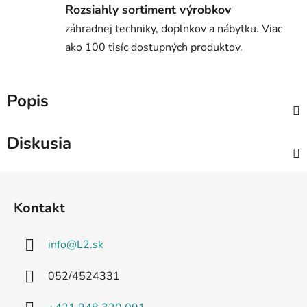
Rozsiahly sortiment výrobkov
záhradnej techniky, doplnkov a nábytku. Viac
ako 100 tisíc dostupných produktov.
Popis
Diskusia
Z
á
Kontakt
p
ä
info
@
L2.sk
t
i
052/4524331
e