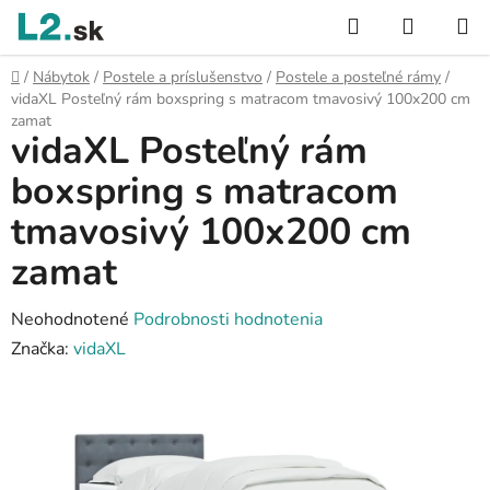
Prejsť
Hľadať
NÁKUP
na
KOŠÍK
obsah
Domov
/
Nábytok
/
Postele a príslušenstvo
/
Postele a posteľné rámy
/
vidaXL Posteľný rám boxspring s matracom tmavosivý 100x200 cm
zamat
vidaXL Posteľný rám
boxspring s matracom
tmavosivý 100x200 cm
zamat
Priemerné
Neohodnotené
Podrobnosti hodnotenia
hodnotenie
Značka:
vidaXL
produktu
je
0,0
z