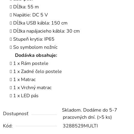
Dĺžka: 55 m
Napätie: DC 5 V
Dĺžka USB kábla: 150 cm
Dĺžka napájacieho kábla: 30 cm
Stupeň krytia: IP65
So symbolom nožníc
Dodávka obsahuje:
1 x Rám postele
1 x Zadné čelo postele
1 x Matrac
1 x Vrchný matrac
1 x LED pás
Skladom. Dodáme do 5-7
Dostupnosť
pracovných dní.
(>5 ks)
Kód:
3288529MULTI