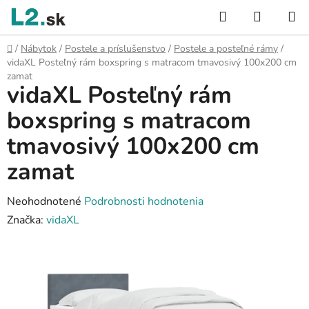
Prejsť
Hľadať
NÁKUP
na
KOŠÍK
obsah
Domov
/
Nábytok
/
Postele a príslušenstvo
/
Postele a posteľné rámy
/
vidaXL Posteľný rám boxspring s matracom tmavosivý 100x200 cm
zamat
vidaXL Posteľný rám
boxspring s matracom
tmavosivý 100x200 cm
zamat
Priemerné
Neohodnotené
Podrobnosti hodnotenia
hodnotenie
Značka:
vidaXL
produktu
je
0,0
z