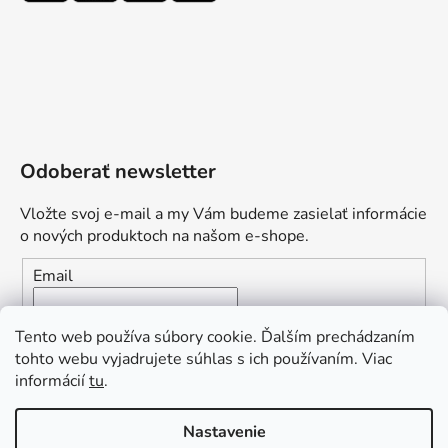
Odoberať newsletter
Vložte svoj e-mail a my Vám budeme zasielať informácie
o nových produktoch na našom e-shope.
Email
Vložením e-mailu súhlasíte s
podmienkami ochrany
Tento web používa súbory cookie. Ďalším prechádzaním
osobných údajov
tohto webu vyjadrujete súhlas s ich používaním. Viac
informácií
tu
.
PRIHLÁSIŤ SA
„Odpovedám okamžite. S čím vám
Nastavenie
môžem pomôcť?“