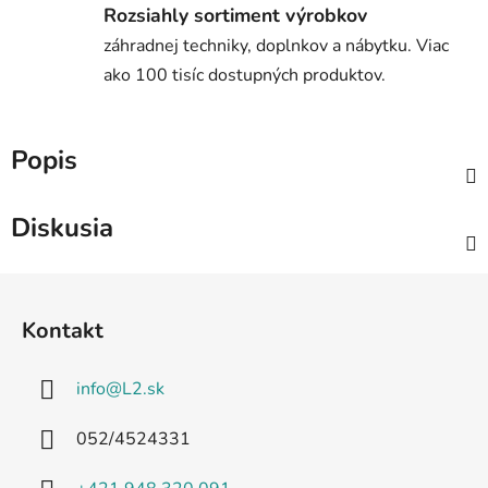
Rozsiahly sortiment výrobkov
záhradnej techniky, doplnkov a nábytku. Viac
ako 100 tisíc dostupných produktov.
Popis
Diskusia
Z
á
Kontakt
p
ä
info
@
L2.sk
t
i
052/4524331
e