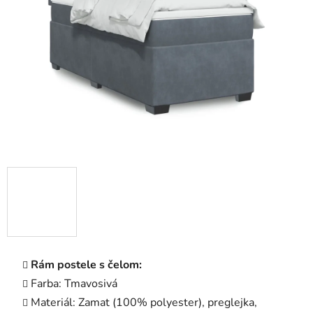
5
hviezdičiek.
Rám postele s čelom:
Farba: Tmavosivá
Materiál: Zamat (100% polyester), preglejka,