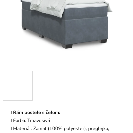
5
hviezdičiek.
Rám postele s čelom:
Farba: Tmavosivá
Materiál: Zamat (100% polyester), preglejka,