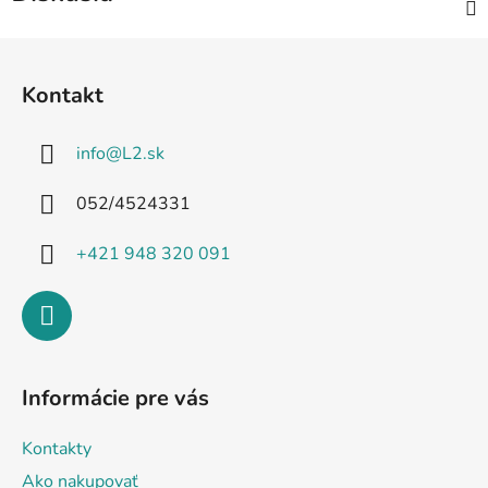
Z
á
Kontakt
p
ä
info
@
L2.sk
t
i
052/4524331
e
+421 948 320 091
Informácie pre vás
Kontakty
Ako nakupovať