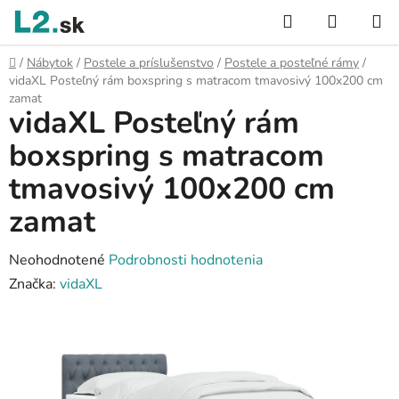
Prejsť
Hľadať
NÁKUP
na
KOŠÍK
obsah
Domov
/
Nábytok
/
Postele a príslušenstvo
/
Postele a posteľné rámy
/
vidaXL Posteľný rám boxspring s matracom tmavosivý 100x200 cm
zamat
vidaXL Posteľný rám
boxspring s matracom
tmavosivý 100x200 cm
zamat
Priemerné
Neohodnotené
Podrobnosti hodnotenia
hodnotenie
Značka:
vidaXL
produktu
je
0,0
z