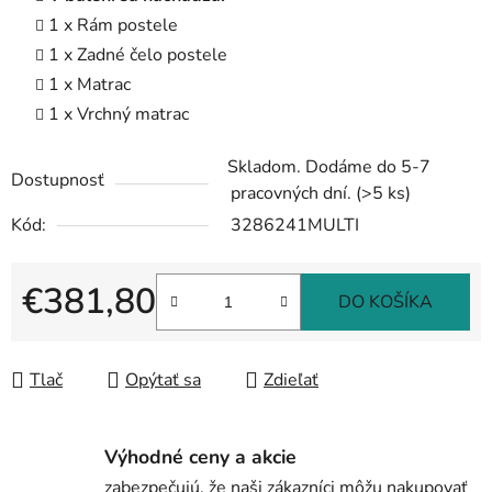
1 x Rám postele
1 x Zadné čelo postele
1 x Matrac
1 x Vrchný matrac
Skladom. Dodáme do 5-7
Dostupnosť
pracovných dní.
(>5 ks)
Kód:
3286241MULTI
€381,80
DO KOŠÍKA
Jednotková cena:
Tlač
Opýtať sa
Zdieľať
Výhodné ceny a akcie
zabezpečujú, že naši zákazníci môžu nakupovať