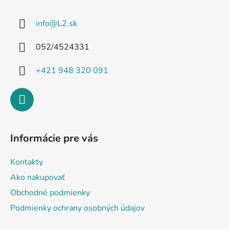
p
ä
info
@
L2.sk
t
i
052/4524331
e
+421 948 320 091
Informácie pre vás
Kontakty
Ako nakupovať
Obchodné podmienky
Podmienky ochrany osobných údajov