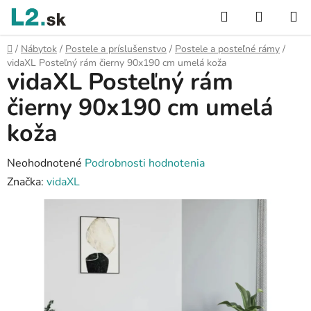
Prejsť
Hľadať
NÁKUP
na
KOŠÍK
obsah
Domov
/
Nábytok
/
Postele a príslušenstvo
/
Postele a posteľné rámy
/
vidaXL Posteľný rám čierny 90x190 cm umelá koža
vidaXL Posteľný rám
čierny 90x190 cm umelá
koža
Priemerné
Neohodnotené
Podrobnosti hodnotenia
hodnotenie
Značka:
vidaXL
produktu
je
0,0
z
5
hviezdičiek.