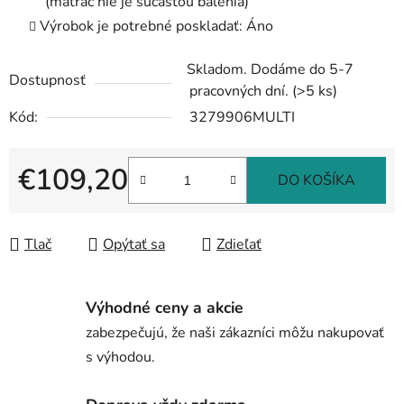
(matrac nie je súčasťou balenia)
Výrobok je potrebné poskladať: Áno
Skladom. Dodáme do 5-7
Dostupnosť
pracovných dní.
(>5 ks)
Kód:
3279906MULTI
€109,20
DO KOŠÍKA
Jednotková cena:
Tlač
Opýtať sa
Zdieľať
Výhodné ceny a akcie
zabezpečujú, že naši zákazníci môžu nakupovať
s výhodou.