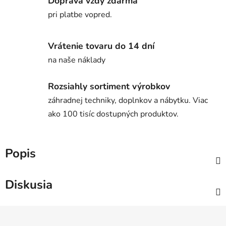
Doprava vždy zdarma
pri platbe vopred.
Vrátenie tovaru do 14 dní
na naše náklady
Rozsiahly sortiment výrobkov
záhradnej techniky, doplnkov a nábytku. Viac
ako 100 tisíc dostupných produktov.
Popis
Diskusia
Z
á