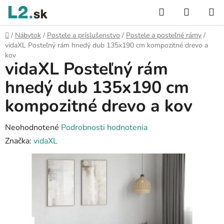
Prejsť
Hľadať
NÁKUP
na
KOŠÍK
obsah
Domov
/
Nábytok
/
Postele a príslušenstvo
/
Postele a posteľné rámy
/
vidaXL Posteľný rám hnedý dub 135x190 cm kompozitné drevo a
kov
vidaXL Posteľný rám
hnedý dub 135x190 cm
kompozitné drevo a kov
Priemerné
Neohodnotené
Podrobnosti hodnotenia
hodnotenie
Značka:
vidaXL
produktu
je
0,0
z
5
hviezdičiek.