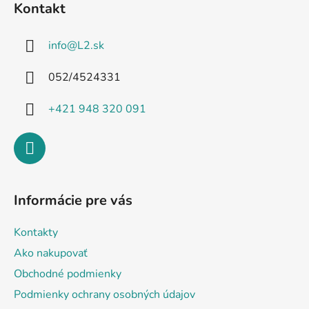
Kontakt
p
ä
info
@
L2.sk
t
i
052/4524331
e
+421 948 320 091
Informácie pre vás
Kontakty
Ako nakupovať
Obchodné podmienky
Podmienky ochrany osobných údajov