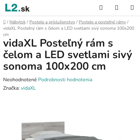
Prejsť
Hľadať
NÁKUP
na
KOŠÍK
obsah
Domov
/
Nábytok
/
Postele a príslušenstvo
/
Postele a posteľné rámy
/
vidaXL Posteľný rám s čelom a LED svetlami sivý sonoma 100x200
cm
vidaXL Posteľný rám s
čelom a LED svetlami sivý
sonoma 100x200 cm
Priemerné
Neohodnotené
Podrobnosti hodnotenia
hodnotenie
Značka:
vidaXL
produktu
je
0,0
z
5
hviezdičiek.