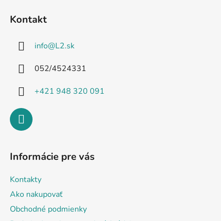
á
Kontakt
p
ä
info
@
L2.sk
t
i
052/4524331
e
+421 948 320 091
Informácie pre vás
Kontakty
Ako nakupovať
Obchodné podmienky