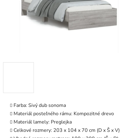
Farba: Sivý dub sonoma
Materiál posteľného rámu: Kompozitné drevo
Materiál lamely: Preglejka
Celkové rozmery: 203 x 104 x 70 cm (D x Š x V)