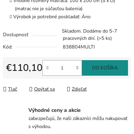
Vhodné rozmery matraca: 100 x 200 cm (Š x D)
(matrac nie je súčasťou balenia)
Výrobok je potrebné poskladať: Áno
Skladom. Dodáme do 5-7
Dostupnosť
pracovných dní.
(>5 ks)
Kód:
838804MULTI
€110,10
DO KOŠÍKA
Jednotková cena:
Tlač
Opýtať sa
Zdieľať
Výhodné ceny a akcie
zabezpečujú, že naši zákazníci môžu nakupovať
s výhodou.