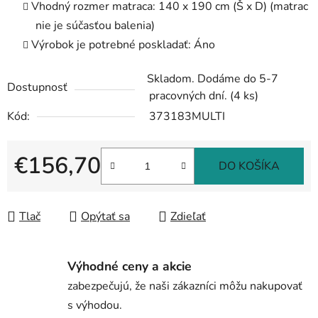
Vhodný rozmer matraca: 140 x 190 cm (Š x D) (matrac
nie je súčasťou balenia)
Výrobok je potrebné poskladať: Áno
Skladom. Dodáme do 5-7
Dostupnosť
pracovných dní.
(4 ks)
Kód:
373183MULTI
€156,70
DO KOŠÍKA
Jednotková cena:
Tlač
Opýtať sa
Zdieľať
Výhodné ceny a akcie
zabezpečujú, že naši zákazníci môžu nakupovať
s výhodou.