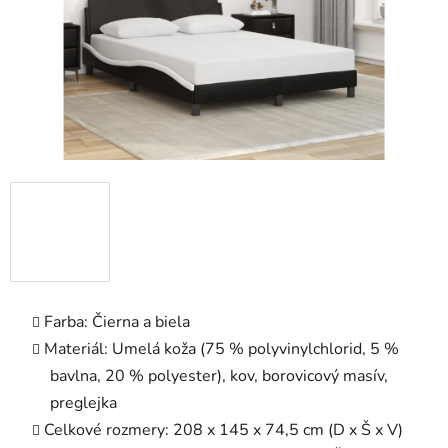
Farba: Čierna a biela
Materiál: Umelá koža (75 % polyvinylchlorid, 5 %
bavlna, 20 % polyester), kov, borovicový masív,
preglejka
Celkové rozmery: 208 x 145 x 74,5 cm (D x Š x V)