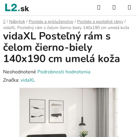
Prejsť
Hľadať
NÁKUP
na
KOŠÍK
obsah
Domov
/
Nábytok
/
Postele a príslušenstvo
/
Postele a posteľné rámy
/
vidaXL Posteľný rám s čelom čierno-biely 140x190 cm umelá koža
vidaXL Posteľný rám s
čelom čierno-biely
140x190 cm umelá koža
Priemerné
Neohodnotené
Podrobnosti hodnotenia
hodnotenie
Značka:
vidaXL
produktu
je
0,0
z
5
hviezdičiek.