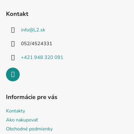
Z
á
Kontakt
p
ä
info
@
L2.sk
t
i
052/4524331
e
+421 948 320 091
Informácie pre vás
Kontakty
Ako nakupovať
Obchodné podmienky